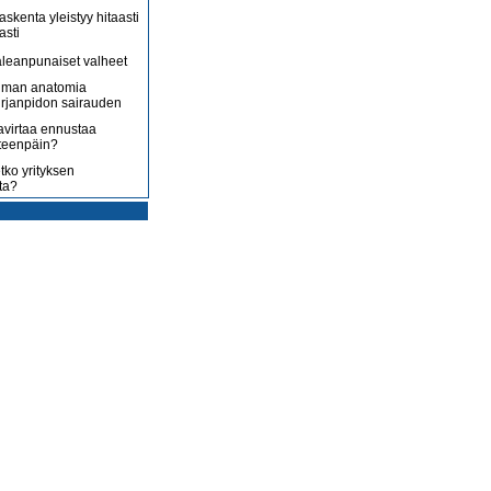
askenta yleistyy hitaasti
asti
leanpunaiset valheet
lman anatomia
irjanpidon sairauden
avirtaa ennustaa
teenpäin?
tko yrityksen
ta?
rotus on toisenlaista
ään
 myy sitä, mitä yrittäjä
enossa kohti
ista
uoltojärjestelmää
lousongelmat
edelleen
laiset eivät nyt kuluta,
 kuluttaa?
isääntyvät ja yrittäjät
mmenen euron