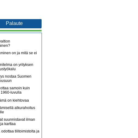
Palaute
altion
minen?
minen on ja mitä se ei
itelma on yrityksen
oustyökalu
äjyys nostaa Suomen
nousuun
lottaa samoin kuin
 1960-luvulla
lämä on kiehtovaa
ämisellä alkurahoitus
lle
jat suunnistavat ilman
ja karttaa
 odottaa tilitoimistolta ja