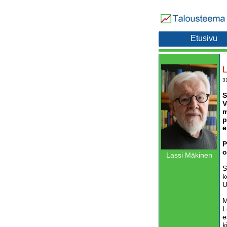
Etusivu
L
3
S
V
m
p
e
P
o
Lassi Mäkinen
S
k
U
M
L
e
k