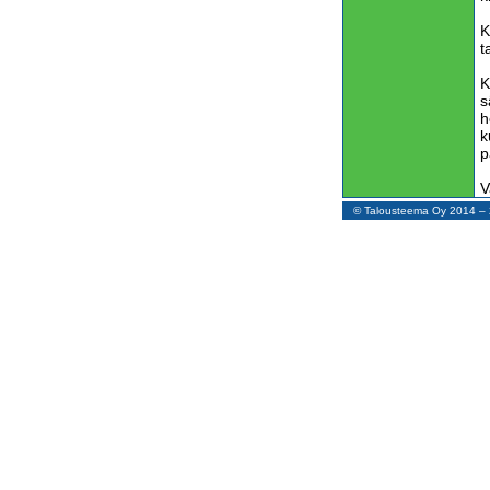
K
t
K
s
h
k
p
V
v
© Talousteema Oy 2014 
m
n
T
S
a
t
T
t
l
K
y
s