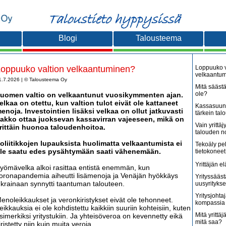
Blogi
Talousteema
oppuuko valtion velkaantuminen?
Loppuuko v
velkaantu
1.7.2026 | © Talousteema Oy
Mitä säästä
ole?
uomen valtio on velkaantunut vuosikymmenten ajan.
elkaa on otettu, kun valtion tulot eivät ole kattaneet
Kassasuunn
enoja. Investointien lisäksi velkaa on ollut jatkuvasti
tärkein tal
akko ottaa juoksevan kassavirran vajeeseen, mikä on
Vain yritt
rittäin huonoa taloudenhoitoa.
talouden 
oliitikkojen lupauksista huolimatta velkaantumista ei
Tekoäly pe
le saatu edes pysähtymään saati vähenemään.
tietokoneet
Yrittäjän e
yömävelka alkoi rasittaa entistä enemmän, kun
oronapandemia aiheutti lisämenoja ja Venäjän hyökkäys
Yrityssääst
krainaan synnytti taantuman talouteen.
uusyritykse
Yritysjohta
enoleikkaukset ja veronkiristykset eivät ole tehonneet.
kompassia 
eikkauksia ei ole kohdistettu kaikkiin suuriin kohteisiin, kuten
Mitä yrittäjä
simerkiksi yritystukiin. Ja yhteisöveroa on kevennetty eikä
mitä saa?
iristetty niin kuin muita veroja.