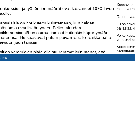
Kassavirtal
onkurssien ja työttömien määrät ovat kasvaneet 1990-luvun
mutta varm
asolle.
Taseen vaa
ansalaisia on houkuteltu kuluttamaan, kun heidän
Tuloslaske
äästönsä ovat lisääntyneet. Pelko talouden
paljastaa k
eikkenemisestä on saanut ihmiset kuitenkin käpertymään
Voiko kass
uoreensa. He säästävät pahan päivän varalle, vaikka paha
vuodeksi e
äivä on juuri tänään.
Suunnittele
perustamis
altion verotulojen pitää olla suuremmat kuin menot, että
elkaisuus alkaa vähentyä. Koska verotuksen kiristäminen ja
– 2026
Arvonlisäve
enojen karsiminen eivät ole auttaneet, nyt on uskallettava
kuin väitet
ähdä tilanne aivan uudella tavalla.
Tilitoimisto
haluaa
yöllistäviä palveluyrityksiä lisää
Suomi on m
uurimmat verotulot valtiolle syntyvät arvonlisäveroista ja
amerikkala
terveydenh
nsiotuloveroista. Nämä ovat riippuvaisia siitä, onko kaikilla
yökykyisillä töitä. Työttömyysongelma on ratkaistava.
Suomen ta
pahenevat 
yöttömiä on pakotettu hakemaan työtä useammin, mutta
Miksi suoma
ämä ei ole tehonnut, koska töitä ei ole ollut tarjolla. Tarvitaan
kun pitäisi
isää työnantajia.
Konkurssit l
onkurssit ja yritysten lopettamiset ilman konkurssia ovat
vähenevät
leistyneet. Yritysten määrä on vähentynyt. Työnantajia on
Kahdenky
iis entistä vähemmän.