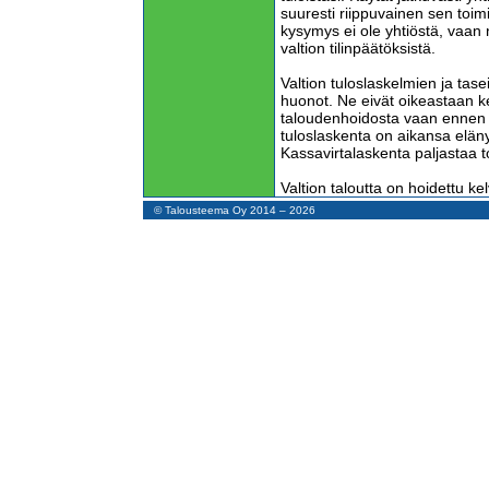
suuresti riippuvainen sen toim
kysymys ei ole yhtiöstä, vaa
valtion tilinpäätöksistä.
Valtion tuloslaskelmien ja tas
huonot. Ne eivät oikeastaan k
taloudenhoidosta vaan ennen k
tuloslaskenta on aikansa elän
Kassavirtalaskenta paljastaa 
Valtion taloutta on hoidettu k
kassavirtalaskelmien peruste
© Talousteema Oy 2014 – 2026
edelleen maailmalla. Lainaa on
näin maksuvalmius on pidetty
voi enää pitkään jatkua.
Näiden 12 vuoden aikana valti
koko ajan negatiivinen. Vero- ym
juoksevien menojen maksamiseen
investointimenoja. Krooninen r
ottamalla.
Vain vuonna 2018 lainaa maks
sitä otettiin. Rahoituksen kassa
1,2 miljardia euroa. Tämä joht
investointien kassavirta oli pos
investointihyödykkeitä myytiin