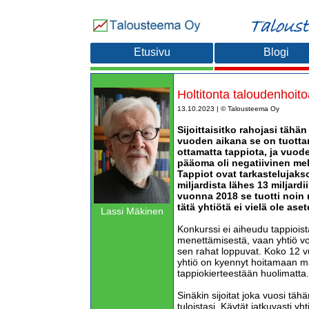
Etusivu
Blogi
Holtitonta taloudenhoito
13.10.2023 | © Talousteema Oy
Sijoittaisitko rahojasi tähä
vuoden aikana se on tuotta
ottamatta tappiota, ja vuo
pääoma oli negatiivinen mel
Tappiot ovat tarkastelujaks
miljardista lähes 13 miljard
vuonna 2018 se tuotti noin m
tätä yhtiötä ei vielä ole ase
Lassi Mäkinen
Konkurssi ei aiheudu tappioi
menettämisestä, vaan yhtiö vo
sen rahat loppuvat. Koko 12 
yhtiö on kyennyt hoitamaan ma
tappiokierteestään huolimatta.
Sinäkin sijoitat joka vuosi tä
tuloistasi. Käytät jatkuvasti yh