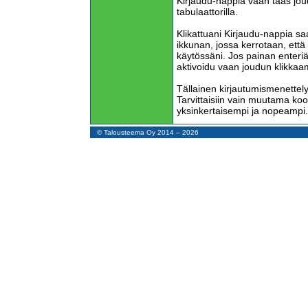
Kirjaudu-nappia vaan taas joud
tabulaattorilla.
Klikattuani Kirjaudu-nappia s
ikkunan, jossa kerrotaan, että
käytössäni. Jos painan enteriä
aktivoidu vaan joudun klikkaama
Tällainen kirjautumismenettely 
Tarvittaisiin vain muutama kood
yksinkertaisempi ja nopeampi.
Voin etsiä VR:n verkkokaupass
© Talousteema Oy 2014 – 2026
kirjoittamalla paikkakunnat, an
valitsemalla matkustajaksi elä
kirjautuneena, järjestelmä ei m
Olen tallentanut järjestelmää
paikkakunnat. Jos haluan mu
kursori ei valaise automaattise
vaan joudun valaisemaan sen h
vanhan tekstin pois. Sen jälke
paikkakunnan.
Jos olen menossa syyskuussa
järjestelmä näyttää InterCity-,
kuitenkaan voi vielä kesäkuuss
lippua tästä sovelluksesta, v