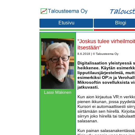
Etusivu
Blogi
”Joskus tulee virheilmoit
itsestään”
8.6.2018 | © Talousteema Oy
Digitalisaation yleistyessä
heikkenee. Käytän esimerkk
lipputilausjärjestelmiä, mu
esimerkiksi OP:n ja Verohall
Mikrosoftin sovelluksista vi
jatkuvasti.
Lassi Mäkinen
Kun aion kirjautua VR:n verk
pienen ikkunan, jossa pyydetä
Kursori ei automaattisesti sii
siirtämään sen hiirellä. Kirjoi
siirryn joko hiirellä tai tabula
salasanan.
Kun painan salasanakentässä e