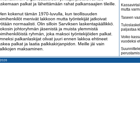
askemaan palkat ja lähettämään rahat palkansaajien tileille.
Kassavirtal
mutta varm
len kokenut tämän 1970-luvulla, kun teollisuuden
Taseen vaa
oimihenkilöt menivät lakkoon mutta työntekijät jatkoivat
yötään normaalisti. Olin silloin Sarviksen laskentapäällikkö.
Tuloslaske
okosin johtoryhmän jäsenistä ja muista ylemmistä
paljastaa k
oimihenkilöistä ryhmän, joka maksoi työntekijöiden palkat.
Voiko kass
nneksi palkanlaskijat olivat juuri ennen lakkoa ehtineet
vuodeksi e
askea palkat ja laatia palkkakirjanpidon. Meille jäi vain
alkkojen maksaminen.
Suunnittele
perustamis
ngelma oli kuitenkin iso, koska siihen aikaan palkat
– 2026
Arvonlisäve
aksettiin antamalla palkkapussi jokaisen työntekijän käteen.
kuin väitet
i ollut helppoa laskea etukäteen, kuinka monta eri arvoista
Tilitoimisto
eteliä ja kolikkoa tarvittiin satojen ihmisten palkkapusseihin
haluaa
aitettavaksi.
Suomi on m
aha tilanne syntyi, kun viimeisestä palkkapussista puuttui
amerikkala
terveydenh
ahaa. Tämä tarkoitti sitä, että joissakin palkkapusseissa oli
iikaa. Kaikki pussit olisi pitänyt avata ja laskea rahat
Suomen ta
udelleen. Päätimme kerätä keskuudestamme kolehdin
pahenevat 
iimeisen palkkapussin täyttämiseksi, koska emme voineet
Miksi suoma
akea pankista lisää rahaa ja kirjata tämä nosto yhtiön
kun pitäisi
irjanpitoon. Palkkasumman ja maksettujen palkkojen piti
äsmätä kirjanpidossa.
Konkurssit l
vähenevät
os nyt palkanlaskijat menisivät lakkoon, he voisivat vaatia
Kahdenky
mien palkkojensa korottamista tasolle, jonka työn vaativuus