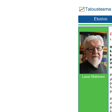
Etusivu
P
5
H
k
k
p
V
o
P
Lassi Mäkinen
y
p
h
p
P
m
p
j