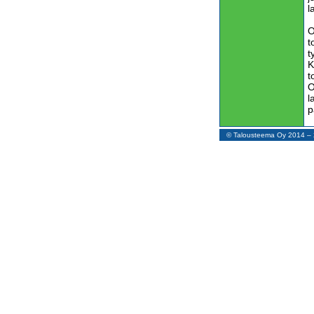
l
O
t
t
K
t
O
l
p
O
© Talousteema Oy 2014 
m
E
s
l
P
r
l
u
v
h
k
t
J
o