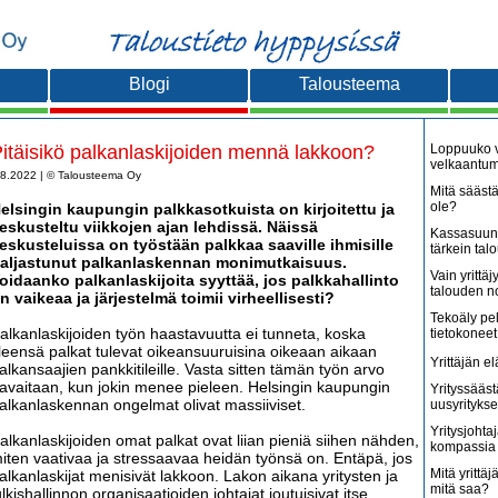
Blogi
Talousteema
itäisikö palkanlaskijoiden mennä lakkoon?
Loppuuko v
velkaantu
.8.2022 | © Talousteema Oy
Mitä säästä
ole?
elsingin kaupungin palkkasotkuista on kirjoitettu ja
eskusteltu viikkojen ajan lehdissä. Näissä
Kassasuunn
eskusteluissa on työstään palkkaa saaville ihmisille
tärkein tal
aljastunut palkanlaskennan monimutkaisuus.
Vain yritt
oidaanko palkanlaskijoita syyttää, jos palkkahallinto
talouden 
n vaikeaa ja järjestelmä toimii virheellisesti?
Tekoäly pe
alkanlaskijoiden työn haastavuutta ei tunneta, koska
tietokoneet
leensä palkat tulevat oikeansuuruisina oikeaan aikaan
Yrittäjän e
alkansaajien pankkitileille. Vasta sitten tämän työn arvo
avaitaan, kun jokin menee pieleen. Helsingin kaupungin
Yrityssääst
alkanlaskennan ongelmat olivat massiiviset.
uusyritykse
Yritysjohta
alkanlaskijoiden omat palkat ovat liian pieniä siihen nähden,
kompassia 
iten vaativaa ja stressaavaa heidän työnsä on. Entäpä, jos
Mitä yrittäjä
alkanlaskijat menisivät lakkoon. Lakon aikana yritysten ja
mitä saa?
ulkishallinnon organisaatioiden johtajat joutuisivat itse