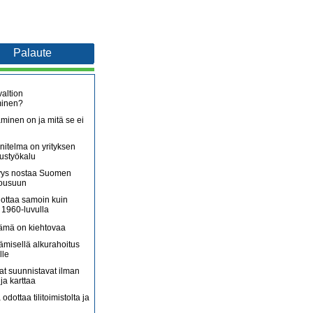
Palaute
altion
minen?
minen on ja mitä se ei
itelma on yrityksen
oustyökalu
äjyys nostaa Suomen
nousuun
lottaa samoin kuin
 1960-luvulla
lämä on kiehtovaa
ämisellä alkurahoitus
lle
jat suunnistavat ilman
ja karttaa
 odottaa tilitoimistolta ja