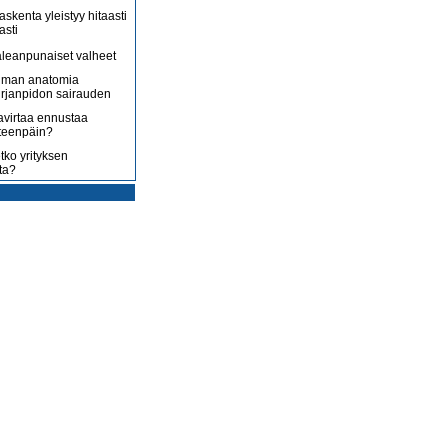
askenta yleistyy hitaasti
asti
leanpunaiset valheet
lman anatomia
irjanpidon sairauden
avirtaa ennustaa
teenpäin?
tko yrityksen
ta?
rotus on toisenlaista
ään
 myy sitä, mitä yrittäjä
enossa kohti
ista
uoltojärjestelmää
lousongelmat
edelleen
laiset eivät nyt kuluta,
 kuluttaa?
isääntyvät ja yrittäjät
mmenen euron