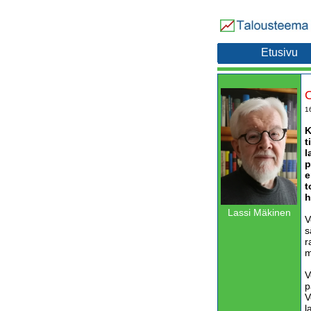
Etusivu
O
1
K
t
l
p
e
t
h
Lassi Mäkinen
V
s
r
m
V
p
V
l