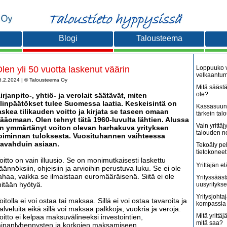
Blogi
Talousteema
len yli 50 vuotta laskenut väärin
Loppuuko v
velkaantu
6.2.2024 | © Talousteema Oy
Mitä säästä
ole?
irjanpito-, yhtiö- ja verolait säätävät, miten
ilinpäätökset tulee Suomessa laatia. Keskeisintä on
Kassasuunn
askea tilikauden voitto ja kirjata se taseen omaan
tärkein tal
ääomaan. Olen tehnyt tätä 1960-luvulta lähtien. Alussa
Vain yritt
n ymmärtänyt voiton olevan harhakuva yrityksen
talouden 
oiminnan tuloksesta. Vuosituhannen vaihteessa
avahduin asiaan.
Tekoäly pe
tietokoneet
oitto on vain illuusio. Se on monimutkaisesti laskettu
Yrittäjän e
äännöksiin, ohjeisiin ja arvioihin perustuva luku. Se ei ole
ahaa, vaikka se ilmaistaan euromääräisenä. Siitä ei ole
Yrityssääst
itään hyötyä.
uusyritykse
Yritysjohta
oitolla ei voi ostaa tai maksaa. Sillä ei voi ostaa tavaroita ja
kompassia 
alveluita eikä sillä voi maksaa palkkoja, vuokria ja veroja.
Mitä yrittäjä
oitto ei kelpaa maksuvälineeksi investointien,
mitä saa?
ainanlyhennysten ja korkojen maksamiseen.