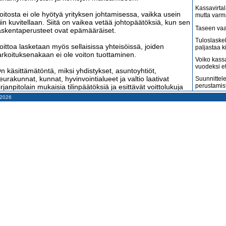
Kassavirtal
oitosta ei ole hyötyä yrityksen johtamisessa, vaikka usein
mutta varm
iin kuvitellaan. Siitä on vaikea vetää johtopäätöksiä, kun sen
Taseen vaa
askentaperusteet ovat epämääräiset.
Tuloslaske
oittoa lasketaan myös sellaisissa yhteisöissä, joiden
paljastaa k
arkoituksenakaan ei ole voiton tuottaminen.
Voiko kass
vuodeksi e
n käsittämätöntä, miksi yhdistykset, asuntoyhtiöt,
eurakunnat, kunnat, hyvinvointialueet ja valtio laativat
Suunnittele
perustamis
irjanpitolain mukaisia tilinpäätöksiä ja esittävät voittolukuja
ivan kuin ne osoittaisivat, miten hyvin nämä yhteisöt ovat
– 2026
Arvonlisäve
oimineet.
kuin väitet
Tilitoimisto
oittoa tavoittelemattoman yhteisön tarkoituksena on
haluaa
uolehtia siitä, että jäsenmaksuina, avustuksina,
htiövastikkeina tai veroina saadut rahat riittävät yhteisön
Suomi on m
enojen maksamiseen.
amerikkala
terveydenh
ama koskee myös suurta osaa yrityksistä. Pienet
Suomen ta
erheyritykset eivät tavoittele voittoa vaan vakaata ja
pahenevat 
ohtuullista toimeentuloa perheen jäsenille.
Miksi suoma
kun pitäisi
oitto on kuin kaikkialle maailmaan levinnyt tartuntatauti. Sen
askennasta säätelevät mm. EU:n direktiivit ja USA:n
Konkurssit l
ainsäädäntö sekä tilintarkastajien puuhaamat kansainväliset
vähenevät
ilinpäätösstandardit. Juuri kukaan ei ole asettanut voiton
Kahdenky
askentaa kyseenalaiseksi. Tarvittaisiin pieni lapsi kertomaan,