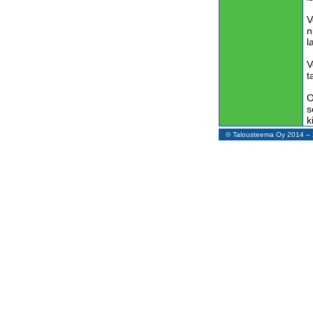
V
n
l
V
t
O
s
k
a
© Talousteema Oy 2014 
t
V
h
y
m
S
p
k
V
l
l
t
l