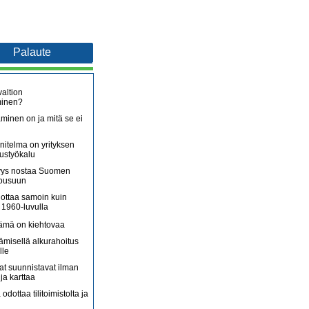
Palaute
altion
minen?
minen on ja mitä se ei
itelma on yrityksen
oustyökalu
äjyys nostaa Suomen
nousuun
lottaa samoin kuin
 1960-luvulla
lämä on kiehtovaa
ämisellä alkurahoitus
lle
jat suunnistavat ilman
ja karttaa
 odottaa tilitoimistolta ja