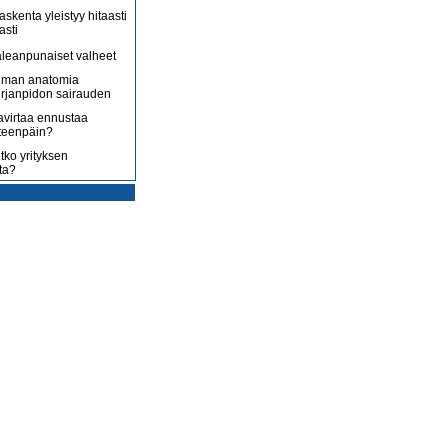
askenta yleistyy hitaasti
asti
leanpunaiset valheet
lman anatomia
irjanpidon sairauden
avirtaa ennustaa
teenpäin?
tko yrityksen
ta?
rotus on toisenlaista
ään
 myy sitä, mitä yrittäjä
enossa kohti
ista
uoltojärjestelmää
lousongelmat
edelleen
laiset eivät nyt kuluta,
 kuluttaa?
isääntyvät ja yrittäjät
mmenen euron