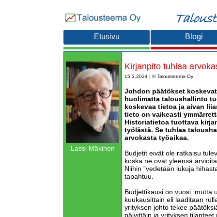
Etusivu
Blogi
Kirjanpito tuhlaa arvoka
15.3.2024 | © Talousteema Oy
Johdon päätökset koskevat 
huolimatta taloushallinto t
koskevaa tietoa ja aivan liia
tieto on vaikeasti ymmärret
Historiatietoa tuottava kirj
työlästä. Se tuhlaa taloush
arvokasta työaikaa.
Lassi Mäkinen
Budjetit eivät ole ratkaisu tul
koska ne ovat yleensä arvioita
Niihin ”vedetään lukuja hihasta
tapahtuu.
Budjettikausi on vuosi, mutta u
kuukausittain eli laaditaan rul
yrityksen johto tekee päätöksiä
päivittäin ja yrityksen tilantee