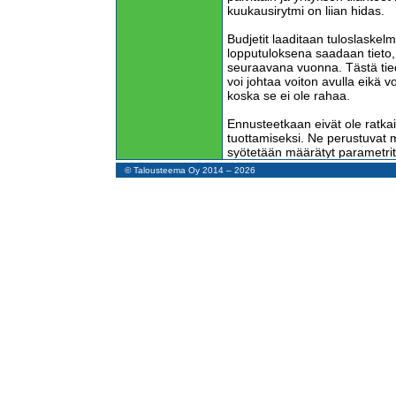
kuukausirytmi on liian hidas.
Budjetit laaditaan tuloslask
lopputuloksena saadaan tieto, 
seuraavana vuonna. Tästä tiedo
voi johtaa voiton avulla eikä v
koska se ei ole rahaa.
Ennusteetkaan eivät ole ratka
tuottamiseksi. Ne perustuvat m
syötetään määrätyt parametri
jatkuvasti, vakiomalli ei toimi 
© Talousteema Oy 2014 – 2026
olla liian laajoja yksittäisen yr
esimerkiksi inflaatiovauhti on 
vaikutus yksittäisen kauppalii
kyseenalainen.
Tarvittaisiin yritystä läheisemp
ole saatavilla tilastoista. Esi
asukkaiden ikärakenne ja tulok
arvokkaampia kuin koko maak
Voiton laskenta on tullut pääte
koska sen laskeminen tarkasti
silti työlästä. Se ei tarjoa mit
johdolle.
Tuloslaskenta on monimutkaist