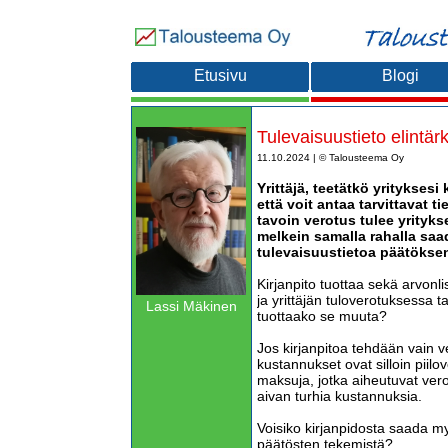
Etusivu
Blogi
Tulevaisuustieto elintä
11.10.2024 | © Talousteema Oy
Yrittäjä, teetätkö yrityksesi 
että voit antaa tarvittavat ti
tavoin verotus tulee yritykse
melkein samalla rahalla sa
tulevaisuustietoa päätökse
Kirjanpito tuottaa sekä arvonl
ja yrittäjän tuloverotuksessa ta
Lassi Mäkinen
tuottaako se muuta?
Jos kirjanpitoa tehdään vain v
kustannukset ovat silloin piilov
maksuja, jotka aiheutuvat vero
aivan turhia kustannuksia.
Voisiko kirjanpidosta saada my
päätösten tekemistä?