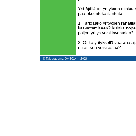
Yrittäjällä on yrityksen elinka
päätöksentekotilanteita:
1. Tarjoaako yrityksen rahati
kasvattamiseen? Kuinka nopea
paljon yritys voisi investoida?
2. Onko yrityksellä vaarana aj
miten sen voisi estää?
Yrittäjä tekee usein pienempi
© Talousteema Oy 2014 – 2026
ne eivät ole elämän ja kuolem
mainitut kaksi tilannetta ovat.
Kukaan ei pysty aina tekemään
sattuu ja niistä voi oppia.
Pienissä päätöksissä voi tehdä 
niitä ei saa tehdä.
Jos yritys tekee virheen isoss
ajautua maksukriisiin. Mikäli y
tilanteessa estämään konkurss
kerralla ja nopeasti.
Miten kirjanpito voisi auttaa yr
oikein? Nykymuotoinen kirjanpi