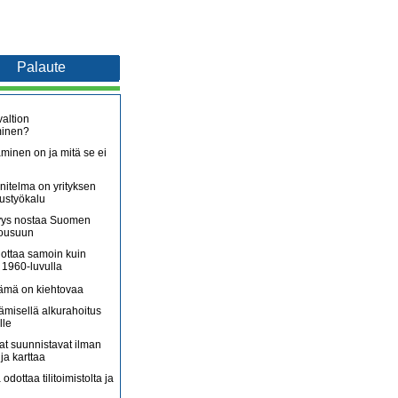
Palaute
altion
minen?
minen on ja mitä se ei
itelma on yrityksen
oustyökalu
äjyys nostaa Suomen
nousuun
lottaa samoin kuin
 1960-luvulla
lämä on kiehtovaa
ämisellä alkurahoitus
lle
jat suunnistavat ilman
ja karttaa
 odottaa tilitoimistolta ja