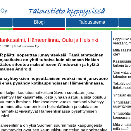
Blogi
Talousteema
ankasalmi, Hämeenlinna, Oulu ja Helsinki
Loppuuko v
velkaantu
7.6.2016 | © Talousteema Oy
Mitä säästä
ole?
R päätti nopeuttaa junayhteyksiä. Tämä strateginen
injaratkaisu on yhtä tuhoisa kuin aikanaan Nokian
Kassasuunn
äätös sitoutua maksulliseen Windowsiin ja hylätä
tärkein tal
lmainen Android.
Vain yritt
talouden 
unayhteyksien nopeuttamisen vuoksi moni junavuoro
i enää pysähdy kotikaupungissani Hämeenlinnassa.
Tekoäly pe
tietokoneet
un kuljen koulutusmatkoillani Savon suuntaan, juna
Yrittäjän e
ysähtyy Hankasalmella, josta junaan astuu ja siitä poistuu
uutama ihminen. Hankasalmen vuoksi matkani viivästyy
Yrityssääst
ari minuuttia samoin kuin helsinkiläisten ja oululaisten
uusyritykse
unamatkat viivästyvät Hämeenlinnassa pysähtymisen
Yritysjohta
uoksi.
kompassia 
Mitä yrittäjä
ämeenlinna on yksi Suomen suurimmista kaupungeista.
mitä saa?
unayhteydet ovat sen kaupunkisuunnittelun painopistealue.