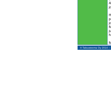
A
j
H
p
j
M
j
h
M
j
© Talousteema Oy 2014 
E
t
k
e
P
P
k
a
V
S
j
k
s