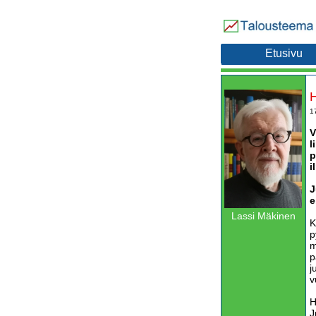
Etusivu
H
1
V
l
p
i
J
e
Lassi Mäkinen
K
p
m
p
j
v
H
J