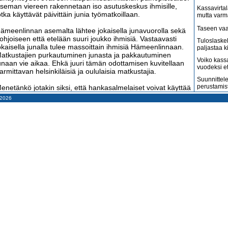
seman viereen rakennetaan iso asutuskeskus ihmisille,
Kassavirtal
otka käyttävät päivittäin junia työmatkoillaan.
mutta varm
Taseen vaa
ämeenlinnan asemalta lähtee jokaisella junavuorolla sekä
ohjoiseen että etelään suuri joukko ihmisiä. Vastaavasti
Tuloslaske
okaisella junalla tulee massoittain ihmisiä Hämeenlinnaan.
paljastaa k
atkustajien purkautuminen junasta ja pakkautuminen
Voiko kass
unaan vie aikaa. Ehkä juuri tämän odottamisen kuvitellaan
vuodeksi e
armittavan helsinkiläisiä ja oululaisia matkustajia.
Suunnittele
perustamis
enetänkö jotakin siksi, että hankasalmelaiset voivat käyttää
unaa?
– 2026
Arvonlisäve
kuin väitet
nemmän kuin matkan nopeutta odotan junilta
Tilitoimisto
äsmällisyyttä. Mitä hyödyttää muutaman minuutin nopeutus,
haluaa
un minun on varattava aikaisempi junavuoro, että varmasti
hdin oikeaan aikaan perille?
Suomi on m
amerikkala
terveydenh
aljon junilla matkustavana kaipaan juniin siisteyttä.
ääteasemilla joukko nuoria ihmisiä juoksee junan läpi
Suomen ta
eräten roskapussit. Mitään muuta siivousta ei koko päivän
pahenevat 
ikana tehdä. WC:t ovat likaisia ja kuvottavan hajuisia.
Miksi suoma
aunuosastojen lattioilla on likaa ja roskia.
kun pitäisi
trategialinjaus on nyt VR:ssä tehty ja aika näyttää, mihin se
Konkurssit l
ohtaa. Hyödynsikö VR tuotteensa parhaita ominaisuuksia
vähenevät
ilpailussa muiden liikennevälineiden kanssa vai heittäytyikö
Kahdenky
e sokeana mukaan pikavuorobussien mutapainiin?