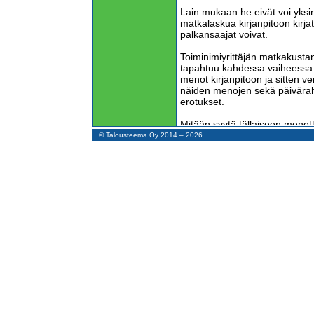
Lain mukaan he eivät voi yksink
matkalaskua kirjanpitoon kirjat
palkansaajat voivat.
Toiminimiyrittäjän matkakust
tapahtuu kahdessa vaiheessa: 
menot kirjanpitoon ja sitten v
näiden menojen sekä päivärah
erotukset.
Mitään syytä tällaiseen menette
säädetty näin hankalaksi – eh
© Talousteema Oy 2014 – 2026
lainsäätäjien tietämättömyyden
eivät tunne yksityisten elinkein
arkea eivätkä haluakaan tunte
Tuosta elinkeinoverolain 55 §:
ateriakorvaukset. Jos toiminimi
mutta olisi oikeutettu ateriak
sitä, koska lakiteksti ei tunne 
Sen lisäksi, että toiminimiyritt
kilometrikorvaukset on säädett
epäoikeudenmukaisesti, korkei
kilometrikorvausten perustees
23.1.2012/64
).