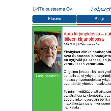
Etusivu
Blogi
Auto kirjanpidossa – aut
jälleen kirjanpidossa
7.10.2016 | © Talousteema Oy
Yksityiset elinkeinonharjoitta
ovat Suomessa lainsuojatto
on syrjivää palkansaajien ja
verotukseen verrattuna.
Ongelma johtuu siitä, että yksi
samalla sekä yritys että yrittäj
Lassi Mäkinen
muissa yritysmuodoissa yritys 
ovat tämän yhteisön osakkaita,
Toiminimiyrittäjät eivät aika
päivärahoja ja kilometrikorvau
2000 elinkeinoverolain 55 §:n
matkakustannusten korvaaminen t
hankalaksi.