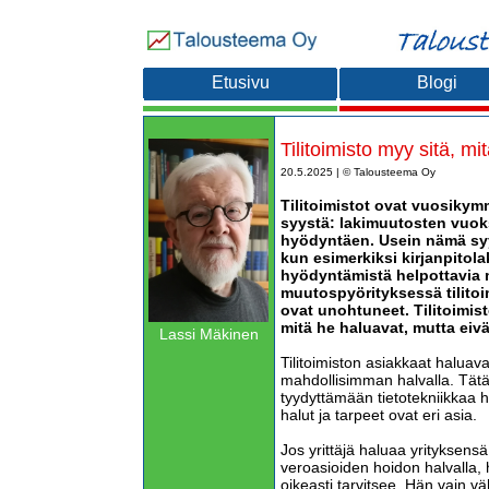
Etusivu
Blogi
Tilitoimisto myy sitä, mit
20.5.2025 | © Talousteema Oy
Tilitoimistot ovat vuosikym
syystä: lakimuutosten vuoksi
hyödyntäen. Usein nämä syy
kun esimerkiksi kirjanpitola
hyödyntämistä helpottavia m
muutospyörityksessä tilitoi
ovat unohtuneet. Tilitoimistot
mitä he haluavat, mutta eivät
Lassi Mäkinen
Tilitoimiston asiakkaat haluava
mahdollisimman halvalla. Tätä t
tyydyttämään tietotekniikkaa 
halut ja tarpeet ovat eri asia.
Jos yrittäjä haluaa yrityksensä
veroasioiden hoidon halvalla, 
oikeasti tarvitsee. Hän vain 