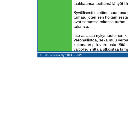
taakkaansa teettämällä työt tili
Syvällisesti miettien suuri osa
turhaa, joten sen hoitamisest
ovat samassa mitassa turhat, v
tahansa.
Itse asiassa nykymuotoinen kir
Verohallintoa, sekä muu veroa
kokonaan piiloverotusta. Sitä 
valtiolle. Yrittäjä ulkoistaa täm
jolloin piiloveron maksu tapahtu
© Talousteema Oy 2014 – 2026
maksamalla.
Tämä on aika rankkaa tekstiä, 
ammattilainen suuttuu minulle
Kirjoitan kuitenkin tästä asias
minulle on tärkeää, että Suom
yrityksiä, jotka menestyvät j
tilitoimistoille tärkeää.
Joskus ihmisiä on ravisteltava
muutos pitää saada aikaan tili
siirtämiseksi tietotekniikasta j
tiedon tuottamiseen.
Sodan jälkeen ensimmäiset tili