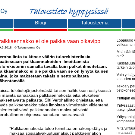
Blogi
Talousteema
alkkaennakko ei ole palkka vaan pikavippi
Loppuuko v
velkaantu
9.9.2018 | © Talousteema Oy
Mitä säästä
ole?
erohallinto tulkitsee väärin tulorekisterilakia
aatiessaan palkkaennakoiden ilmoittamista
Kassasuunn
ulorekisteriin samalla tavalla kuin palkat ilmoitetaan.
tärkein tal
alkkaennakko ei ole palkka vaan se on lyhytaikainen
Vain yritt
aina, joka maksetaan takaisin nettopalkasta
talouden 
ähentämällä.
Tekoäly pe
aissa tulotietojärjestelmästä tai sen hallituksen esityksessä
tietokoneet
i mainita sanaakaan palkkaennakosta eikä etukäteen
Yrittäjän e
aksettavasta palkasta. Silti Verohallinto ohjeistaa, että
yös palkkaennakko tulee ilmoittaa viimeistään viidentenä
Yrityssääst
alenteripäivänä palkkaennakon maksupäivästä.
uusyritykse
erohallinnon ohjeessa sanotaan seuraavasti:
Yritysjohta
kompassia 
”Palkkaennakosta tulee toimittaa ennakonpidätys ja
Mitä yrittäjä
mitä saa?
maksaa sosiaalivakuutusmaksut palkkaennakon