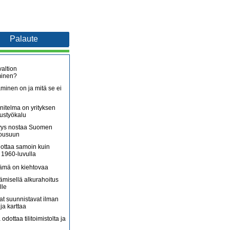
Palaute
altion
minen?
minen on ja mitä se ei
itelma on yrityksen
oustyökalu
äjyys nostaa Suomen
nousuun
lottaa samoin kuin
 1960-luvulla
lämä on kiehtovaa
ämisellä alkurahoitus
lle
jat suunnistavat ilman
ja karttaa
 odottaa tilitoimistolta ja