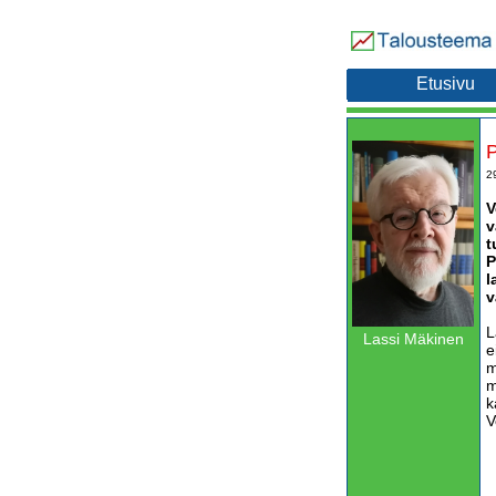
Etusivu
P
2
V
v
t
P
l
v
L
Lassi Mäkinen
e
m
m
k
V