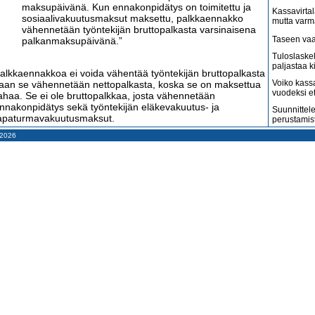
maksupäivänä. Kun ennakonpidätys on toimitettu ja
Kassavirtal
sosiaalivakuutusmaksut maksettu, palkkaennakko
mutta varm
vähennetään työntekijän bruttopalkasta varsinaisena
Taseen vaa
palkanmaksupäivänä.”
Tuloslaske
paljastaa k
alkkaennakkoa ei voida vähentää työntekijän bruttopalkasta
Voiko kass
aan se vähennetään nettopalkasta, koska se on maksettua
vuodeksi e
ahaa. Se ei ole bruttopalkkaa, josta vähennetään
nnakonpidätys sekä työntekijän eläkevakuutus- ja
Suunnittele
apaturmavakuutusmaksut.
perustamis
– 2026
Arvonlisäve
alkkatietoilmoituksen tekemiseksi oikea-aikaisesti tieto
kuin väitet
alkkaennakosta ei tule palkanlaskijalle ajoissa, minkä seikan
erohallinto näyttää tietävän mutta ei ymmärrä
Tilitoimisto
haluaa
aloushallinnon ammattilaisten vaikeaa tilannetta:
Suomi on m
amerikkala
”Tieto palkkaennakosta saattaa nykyisin tulla
terveydenh
kirjanpitäjälle esimerkiksi vasta seuraavan kuun
Suomen ta
aikana. Jatkossa ilmoittaminen tapahtuu
pahenevat 
reaaliaikaisesti. Tulotietojärjestelmästä annetun lain
mukaan tiedot maksetuista suorituksista on
Miksi suoma
ilmoitettava viimeistään viidentenä kalenteripäivänä
kun pitäisi
maksupäivän jälkeen.”
Konkurssit l
vähenevät
alkkatietoilmoittaminen tapahtuu niin nopealla aikataululla,
Kahdenky