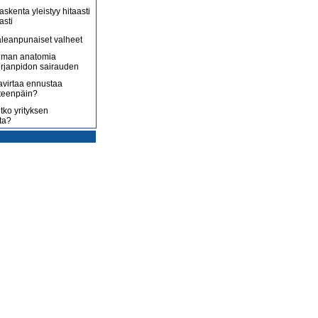
askenta yleistyy hitaasti
asti
leanpunaiset valheet
lman anatomia
irjanpidon sairauden
avirtaa ennustaa
teenpäin?
tko yrityksen
ta?
rotus on toisenlaista
ään
 myy sitä, mitä yrittäjä
enossa kohti
ista
uoltojärjestelmää
lousongelmat
edelleen
laiset eivät nyt kuluta,
 kuluttaa?
isääntyvät ja yrittäjät
mmenen euron