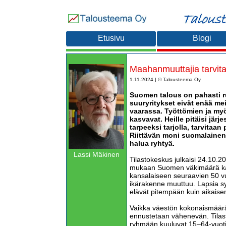
Etusivu
Blogi
Maahanmuuttajia tarvitaa
1.11.2024 | © Talousteema Oy
Suomen talous on pahasti ru
suuryritykset eivät enää mei
vaarassa. Työttömien ja my
kasvavat. Heille pitäisi järje
tarpeeksi tarjolla, tarvitaan 
Riittävän moni suomalainen 
halua ryhtyä.
Lassi Mäkinen
Tilastokeskus julkaisi 24.10.
mukaan Suomen väkimäärä ka
kansalaiseen seuraavien 50 v
ikärakenne muuttuu. Lapsia s
elävät pitempään kuin aikais
Vaikka väestön kokonaismäärä 
ennustetaan vähenevän. Tila
ryhmään kuuluvat 15–64-vuoti