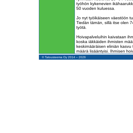
työhön kykenevien ikähaarukka
50 vuoden kuluessa.
Jo nyt työikäiseen väestöön tul
Tiedän tämän, sillä itse olen 7
työtä.
Hoivapalveluihin kaivataan ih
koska iäkkäiden ihmisten määr
keskimääräisen eliniän kasvu ta
määrä lisääntyisi. Ihmisen ho
viimeisiin vuosiinsa.
© Talousteema Oy 2014 – 2026
Kun joskus aikaisemmin ihmise
vuotiaina ja nykyisin 80–90-vu
ihmiset kuolevat 100–110-vuot
välttämättä lisäänny, koska iä
hyväkuntoisempia.
Työhön kykeneviä on yhä enem
työtä? Suuryritykset ovat väh
automaatiolla, globalisaatiolla
Puunjalostusala on kuvaava e
Nykyisin Suomessa keitetään a
mikä vaatii hyvin vähän työvo
paperinvalmistus tapahtui Suom
enemmän. Nyt paperia tehdään 