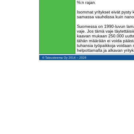
%:n rajan.
Isommat yritykset eivät pyst
samassa vauhdissa kuin nanoy
Suomessa on 1990-luvun laman
vaje. Jos tämä vaje täytettäisiin
kaavan mukaan 250.000 uutta 
tähän määrään ei voida pääst
tuhansia työpaikkoja voidaan 
helpottamalla ja alkavan yrity
© Talousteema Oy 2014 – 2026
Toimivia nanoyrityksiä on tällä
% kaikista toimivista yrityksist
yhden ihmisen lisää, saisimme
Tämäkään ei voi täysimääräises
nanoyrityksissä piilee Suomen
Nyt on vain saatava nanoyrity
Esteenä on pelko virhevalinnas
olekaan niin kyvykäs ja tehokas
yrityksen on vaikea päästä er
perehdyttämiseen käytetty ai
Valtiolla ei ole varaa maksa
tuhansien henkilöiden palkkaa
ratkaisu, joka poistaa palkka