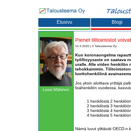
Etusivu
Blogi
Pienet tilitoimistot voi
10.4.2020 | © Talousteema Oy
Kun koronaongelma rapautt
työllisyysaste on saatava n
uralle. Alle viiden henkilön 
tehokkaimmin. Tilitoimiston 
luottohenkilönä avainasem
Jos yksin aloittava yrittäjä p
lisähenkilön vuodessa, kasvul
Lassi Mäkinen
1 henkilöstä 2 henkilöö
2 henkilöstä 3 henkilöö
3 henkilöstä 4 henkilöö
4 henkilöstä 5 henkilöö
Nämä luvut ylittävät OECD:n k