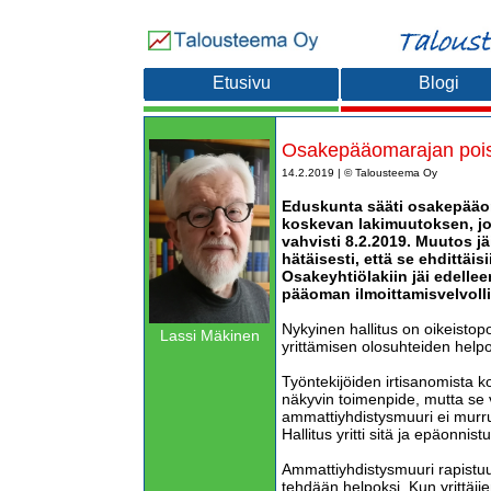
Etusivu
Blogi
Osakepääomarajan poist
14.2.2019 | © Talousteema Oy
Eduskunta sääti osakepääo
koskevan lakimuutoksen, jo
vahvisti 8.2.2019. Muutos jäi
hätäisesti, että se ehdittäis
Osakeyhtiölakiin jäi edelle
pääoman ilmoittamisvelvoll
Nykyinen hallitus on oikeistopo
Lassi Mäkinen
yrittämisen olosuhteiden helpo
Työntekijöiden irtisanomista 
näkyvin toimenpide, mutta se 
ammattiyhdistysmuuri ei murru 
Hallitus yritti sitä ja epäonnistu
Ammattiyhdistysmuuri rapistuu 
tehdään helpoksi. Kun yrittäjien