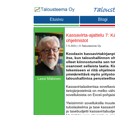
Etusivu
Blogi
Kassavirta-ajattelu 7: 
ohjelmistot
7.5.2021 | © Talousteema Oy
Koodasin kassavirtakirjanp
itse, kun taloushallinnon oh
olleet kiinnostuneita sen to
osanneet sellaista laatia. K
tekemiseen ei riitä ohjelmoi
ymmärrettävä myös yritysto
taloushallintoa perusteellise
Lassi Mäkinen
Kassavirtalaskentaa soveltavia 
tietojärjestelmiä on melko vähä
sovelluksista on Excel-pohjaisi
Yleisimmin sovelluksilla muute
tuloslaskelma ja tase kassavir
ja tasebudjetti kassavirtabudje