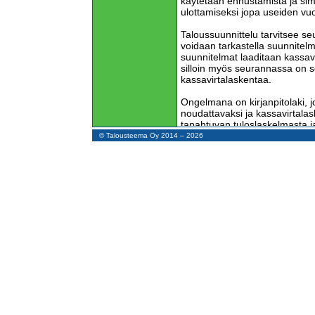
käytetään ennustamista ja sim
ulottamiseksi jopa useiden vuo
Taloussuunnittelu tarvitsee s
voidaan tarkastella suunnitel
suunnitelmat laaditaan kassav
silloin myös seurannassa on s
kassavirtalaskentaa.
Ongelmana on kirjanpitolaki, j
noudattavaksi ja kassavirtalas
tapahtuvan tuloslaskelmasta 
Kirjanpitolautakunta on ohje
© Talousteema Oy 2014 – 2026
on hankalaa eikä sen avulla s
kassavirtalaskelmaa.
Olen työskennellyt yrityksissä
olen tehnyt kirjanpitoja ja tie
talousosastoja, tilitoimistoja ja
Vaikka olen jo kauan ollut eläk
kirjanpitäjänä ja koodarina ova
kirjanpitäjä enkä paras ohjelm
yhdistelmässä olen riittävän 
kirjanpitosovelluksen.
Vuodesta 2004 lähtien olen sys
kassavirtalaskentaa, julkaissut