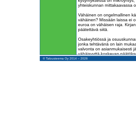
kysymyksessä on mikroyritys, s
yhteiskunnan mittakaavassa o
Vähäinen on ongelmallinen käs
vähäinen? Missään laissa ei o
euroa on vähäisen raja. Kirjanp
päätettävä siitä.
Osakeyhtiössä ja osuuskunnas
jonka tehtävänä on lain mukaan
valvonta on asianmukaisesti jä
vähäisyyttä koskevan päätöks
yhtiömiehet, avoimessa yhtiöss
© Talousteema Oy 2014 – 2026
toiminimessä yrittäjä.
Vähäiset kirjaukset
Kirjanpitolain 3 luvun 4 §:n
sanotaan seuraavasti:
”Vähäisiä kirjauksia, jotka on t
maksuperusteisesti, ei ole tar
suoriteperusteen mukaisiksi en
ellei niiden yhteisvaikutus ole
Lainkohta koskee ainoastaan ti
oikaisuja. Se ei koske tilikau