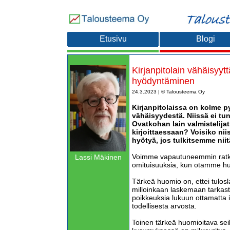
Etusivu
Blogi
Kirjanpitolain vähäisyyt
hyödyntäminen
24.3.2023 | © Talousteema Oy
Kirjanpitolaissa on kolme p
vähäisyydestä. Niissä ei tu
Ovatkohan lain valmistelijat 
kirjoittaessaan? Voisiko niis
hyötyä, jos tulkitsemme nii
Voimme vapautuneemmin ratko
Lassi Mäkinen
omituisuuksia, kun otamme hu
Tärkeä huomio on, ettei tulos
milloinkaan laskemaan tarkasti
poikkeuksia lukuun ottamatta 
todellisesta arvosta.
Toinen tärkeä huomioitava sei