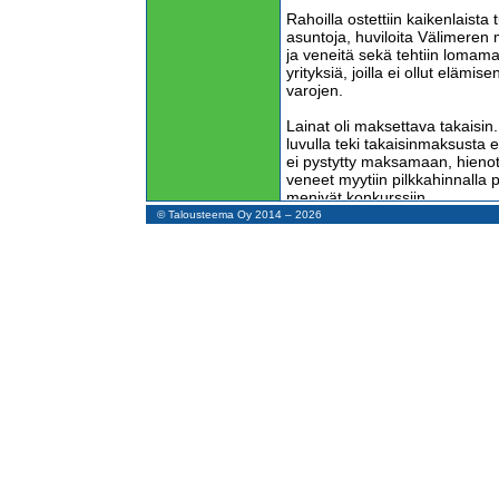
Rahoilla ostettiin kaikenlaista 
asuntoja, huviloita Välimeren ma
ja veneitä sekä tehtiin lomama
yrityksiä, joilla ei ollut elämisen
varojen.
Lainat oli maksettava takaisin
luvulla teki takaisinmaksusta 
ei pystytty maksamaan, hienot 
veneet myytiin pilkkahinnalla
menivät konkurssiin.
© Talousteema Oy 2014 – 2026
Kun Neuvostoliitto hajosi, edul
sopimuksiin perustuva kauppa l
työttömiksi.
Nykyiset Suomen talousongelm
aikana tapahtuneesta valtion 
johon kaikki puolueet ovat syyl
Velkamäärä on noussut tappiin.
verojen korottaminen on vaike
ennestäänkin liian korkeat, s
tuskallista, koska ennestäänkin
terveydenhuoltopalvelut ovat 
Nykyiset ongelmat johtuvat 