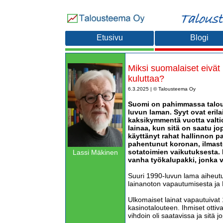
Etusivu
Blogi
Miksi suomalaiset eivät n
kuluttaa?
6.3.2025 | © Talousteema Oy
Suomi on pahimmassa talou
luvun laman. Syyt ovat erilai
kaksikymmentä vuotta valti
lainaa, kun sitä on saatu jo
käyttänyt rahat hallinnon 
pahentunut koronan, ilmas
sotatoimien vaikutuksesta. 
Lassi Mäkinen
vanha työkalupakki, jonka v
Suuri 1990-luvun lama aiheu
lainanoton vapautumisesta ja 
Ulkomaiset lainat vapautuivat 1
kasinotalouteen. Ihmiset ottiva
vihdoin oli saatavissa ja sitä j