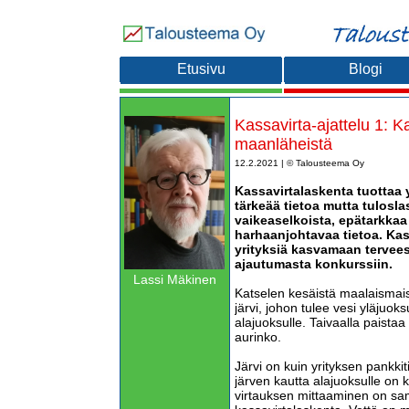
Etusivu
Blogi
Kassavirta-ajattelu 1: K
maanläheistä
12.2.2021 | © Talousteema Oy
Kassavirtalaskenta tuottaa 
tärkeää tietoa mutta tulosla
vaikeaselkoista, epätarkkaa
harhaanjohtavaa tietoa. Kass
yrityksiä kasvamaan tervees
ajautumasta konkurssiin.
Lassi Mäkinen
Katselen kesäistä maalaismai
järvi, johon tulee vesi yläjuoks
alajuoksulle. Taivaalla paistaa
aurinko.
Järvi on kuin yrityksen pankkit
järven kautta alajuoksulle on 
virtauksen mittaaminen on sam