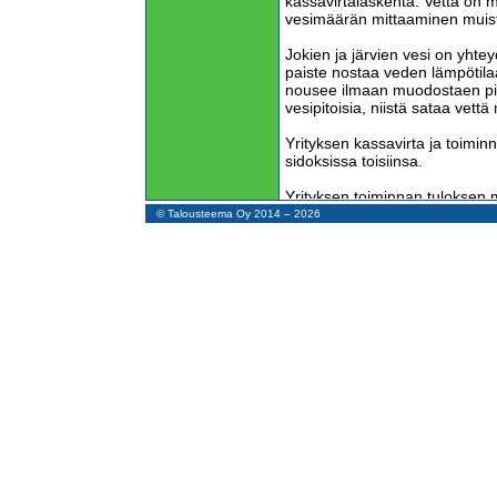
kassavirtalaskenta. Vettä on m
vesimäärän mittaaminen muist
Jokien ja järvien vesi on yhte
paiste nostaa veden lämpötilaa
nousee ilmaan muodostaen pilvi
vesipitoisia, niistä sataa vettä
Yrityksen kassavirta ja toiminn
sidoksissa toisiinsa.
Yrityksen toiminnan tuloksen 
kuin pilvien veden mittaaminen
© Talousteema Oy 2014 – 2026
tuovassa joessa ja siitä vettä
veden määrää voidaan mitata 
tulo- ja menovirrassa kulkev
Yrityksen toiminnan tulosta ei 
sama tieto saadaan tarkemmin
Kun aikanaan olin tilitoimistoyr
ettei ymmärrä tuloslaskentaa m
”Yritykselläni menee hyvin, jos
Kassavirtalaskenta mittaa rah
vähentymistä.
Kun mittaamme toiminnan kann
emme saa tarkkaa tietoa voito