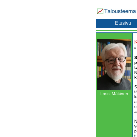
Etusivu
K
6
S
p
t
K
k
S
t
Lassi Mäkinen
k
a
e
a
N
v
p
t