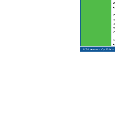
V
k
Y
m
u
m
k
K
k
K
© Talousteema Oy 2014 
s
K
k
y
d
k
t
H
u
j
p