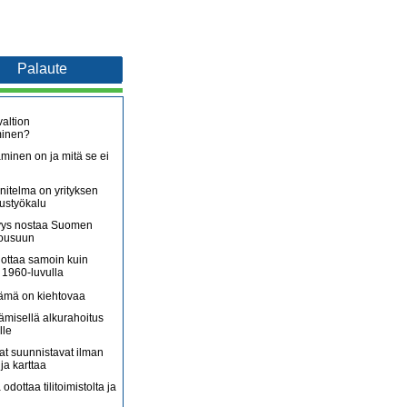
Palaute
altion
minen?
minen on ja mitä se ei
itelma on yrityksen
oustyökalu
äjyys nostaa Suomen
nousuun
lottaa samoin kuin
 1960-luvulla
lämä on kiehtovaa
ämisellä alkurahoitus
lle
jat suunnistavat ilman
ja karttaa
 odottaa tilitoimistolta ja