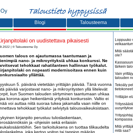
Blogi
Talousteema
irjanpitolaki on uudistettava pikaisesti
Loppuuko v
velkaantu
.9.2022 | © Talousteema Oy
Mitä säästä
ole?
uomen talous on ajautumassa taantumaan ja
ienimpiä nano- ja mikroyrityksiä uhkaa konkurssi. Ne
Kassasuunn
arvitsevat tehokkaat rahatilanteen hallinnan työkalut.
tärkein tal
irjanpitolaki on nopeasti modernisoitava ennen kuin
Vain yritt
onkurssiaalto yllättää.
talouden 
yyskuun 5. päivänä vietetään yrittäjän päivää. Tänä vuonna
Tekoäly pe
ätä päivää varjostavat nano- ja mikroyritysten yllä liitelevät
tietokoneet
orpit, kun Suomen talouden siirtyminen taantumaan uhkaa
Yrittäjän e
jaa korona-ajan heikentämiä yrityksiä konkurssiin. Valtio ei
nää voi auttaa niitä suoraa tukea jakamalla vaan niille on
Yrityssääst
nnettava tehokkaat työkalut selviytyä talousvaikeuksistaan.
uusyritykse
Yritysjohta
ykyinen kirjanpito perustuu tuloslaskentaan,
kompassia 
erosäännöksiin ja -ohjeisiin sekä erilaisiin
Mitä yrittäjä
eukalosääntöihin. Sen tarkoituksena on tuottaa tilikaudelta
mitä saa?
uloslaskelma, joka kertoo voiton tai tappion määrän.