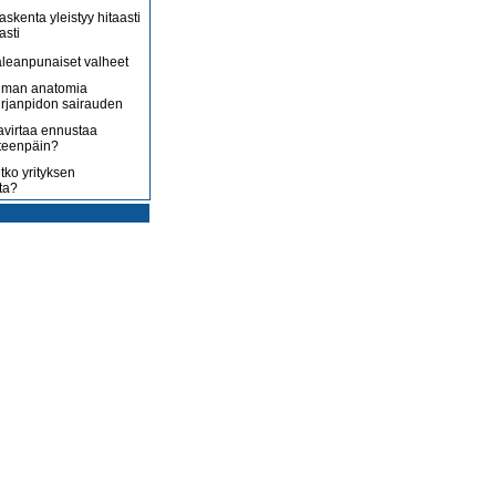
askenta yleistyy hitaasti
asti
leanpunaiset valheet
lman anatomia
irjanpidon sairauden
avirtaa ennustaa
teenpäin?
tko yrityksen
ta?
rotus on toisenlaista
ään
 myy sitä, mitä yrittäjä
enossa kohti
ista
uoltojärjestelmää
lousongelmat
edelleen
laiset eivät nyt kuluta,
 kuluttaa?
isääntyvät ja yrittäjät
mmenen euron