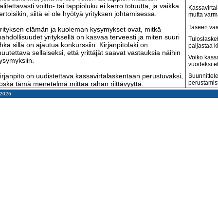
alitettavasti voitto- tai tappioluku ei kerro totuutta, ja vaikka
Kassavirtal
ertoisikin, siitä ei ole hyötyä yrityksen johtamisessa.
mutta varm
Taseen vaa
rityksen elämän ja kuoleman kysymykset ovat, mitkä
ahdollisuudet yrityksellä on kasvaa terveesti ja miten suuri
Tuloslaske
hka sillä on ajautua konkurssiin. Kirjanpitolaki on
paljastaa k
uutettava sellaiseksi, että yrittäjät saavat vastauksia näihin
Voiko kass
ysymyksiin.
vuodeksi e
irjanpito on uudistettava kassavirtalaskentaan perustuvaksi,
Suunnittele
perustamis
oska tämä menetelmä mittaa rahan riittävyyttä.
onkurssilain mukaan yritys voidaan asettaa konkurssiin, jos
– 2026
Arvonlisäve
e tulee pysyvästi maksukyvyttömäksi eli sen rahat loppuvat.
kuin väitet
Tilitoimisto
assavirtalaskenta auttaa yrityksiä välttämään konkurssia ja
haluaa
asvamaan terveesti. Se tuottaa luotettavaa ja helposti
mmärrettävää tietoa sekä yksinkertaistaa kirjanpidon
Suomi on m
igitalisointia. Kassavirtalaskentaan perustuva
amerikkala
terveydenh
assasuunnittelu auttaa yrityksen johtoa näkemään tarkasti
ulevaisuuteen, mihin tulosbudjetointi ei kykene.
Suomen ta
pahenevat 
allituksen on nyt pikaisesti annettava eduskunnalle esitys
Miksi suoma
udeksi kirjanpitolaiksi, joka perustuu kassavirtalaskentaan,
kun pitäisi
a verolainsäädännön on sopeuduttava kirjanpitoon eikä
äinvastoin.
Konkurssit l
vähenevät
Lassi Mäkinen
Kahdenky