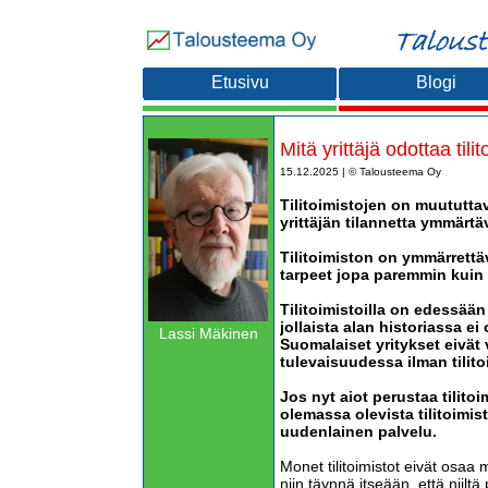
Etusivu
Blogi
Mitä yrittäjä odottaa tili
15.12.2025 | © Talousteema Oy
Tilitoimistojen on muututt
yrittäjän tilannetta ymmärtä
Tilitoimiston on ymmärrettä
tarpeet jopa paremmin kuin y
Tilitoimistoilla on edessää
jollaista alan historiassa ei
Lassi Mäkinen
Suomalaiset yritykset eivät
tulevaisuudessa ilman tilit
Jos nyt aiot perustaa tilitoi
olemassa olevista tilitoimis
uudenlainen palvelu.
Monet tilitoimistot eivät osaa
niin täynnä itseään, että niil