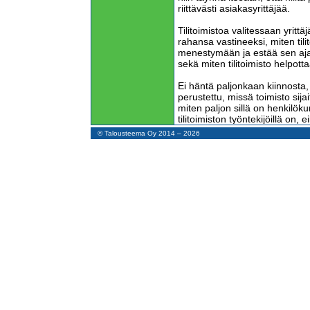
riittävästi asiakasyrittäjää.
Tilitoimistoa valitessaan yritt
rahansa vastineeksi, miten tilit
menestymään ja estää sen aja
sekä miten tilitoimisto helpott
Ei häntä paljonkaan kiinnosta, m
perustettu, missä toimisto sija
miten paljon sillä on henkilöku
tilitoimiston työntekijöillä on, e
auktorisointi, vaikka Taloushalli
© Talousteema Oy 2014 – 2026
Mitä asiakas haluaa ja mitä 
Niin tilitoimistoissa kuin muilla
sitä, mitä haluavat, eivätkä sit
Tilitoimistoalalla tämä tarkoitta
haluavat minimoida yrityksen
yrittäjän päähän on iskostunu
Toki Suomessa yrityksen ja yri
mutta se ei ole raskaampaa ku
eläkeläisen verotus. Ei se ol
lehdissä näin väitetään.