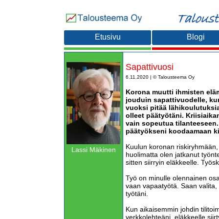
Etusivu
Blogi
Sapattivuosi
6.11.2020 | © Talousteema Oy
Korona muutti ihmisten eläm
jouduin sapattivuodelle, ku
vuoksi pitää lähikoulutuksia
olleet päätyötäni. Kriisiaik
vain sopeutua tilanteeseen.
päätyökseni koodaamaan kir
Kuulun koronan riskiryhmään, 
Lassi Mäkinen
huolimatta olen jatkanut työnte
sitten siirryin eläkkeelle. Ty
Työ on minulle olennainen osa
vaan vapaatyötä. Saan valita, 
työtäni.
Kun aikaisemmin johdin tilitoim
verkkolehteäni, eläkkeelle sii