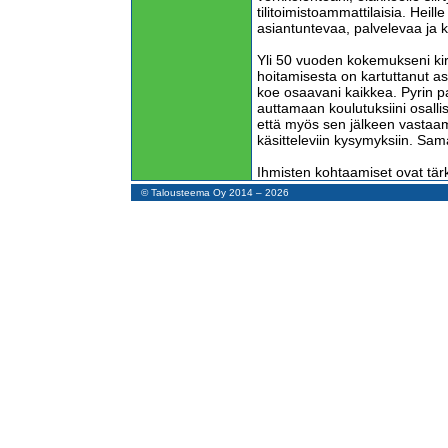
tilitoimistoammattilaisia. Heille
asiantuntevaa, palvelevaa ja k
Yli 50 vuoden kokemukseni kir
hoitamisesta on kartuttanut as
koe osaavani kaikkea. Pyrin 
auttamaan koulutuksiini osalli
että myös sen jälkeen vastaam
käsitteleviin kysymyksiin. Sama
Ihmisten kohtaamiset ovat tärk
tapaan mielenkiintoisia ihmisiä
© Talousteema Oy 2014 – 2026
Tilitoimistoalan ammattilaiset 
on vaikeampaa ja vaativampaa
Kirjanpitäjät kokevat melkeinpä p
ongelmia, jotka pitää ratkaista.
verottajan puristuksessa. Työ
Jos voin tuottaa hyötyä näille 
vähentää heidän stressiään, o
Koulutustilaisuuksissa koen o
ja puheissa. Tätä en saa kok
Korona pakotti minut viettämää
nauttia koulutusten tuottamasta
sähköistä kouluttamista, mutta
ihmisten kohtaaminen kasvokk