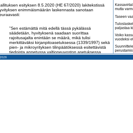
allituksen esityksen 8.5.2020 (HE 67/2020) lakitekstissä
Kassavirtal
mutta varm
yvityksen enimmäismäärän laskennasta sanotaan
euraavasti:
Taseen vaa
Tuloslaske
”Sen estämättä mitä edellä tässä pykälässä
paljastaa k
säädetään, hyvityksenä saadaan suorittaa
Voiko kass
rajoitusajalta enintään se määrä, mikä tulisi
vuodeksi e
merkittäväksi kirjanpitoasetuksessa (1339/1997) sekä
Suunnittele
pien- ja mikroyrityksen tilinpäätöksessä esitettävistä
perustamis
tiedoista annetussa valtioneuvoston asetuksessa
(1753/2015) säädetyissä tulolaskelmakaavoissa
– 2026
Arvonlisäve
nimikkeeseen liiketoiminnan muut kulut vähennettynä
kuin väitet
mahdollisesti toiminnan keskeytymisestä suoritetun
Tilitoimisto
vakuutuskorvauksen määrällä.”
haluaa
Suomi on m
duskunnan talousvaliokunta päätyi aivan toisenlaiseen
amerikkala
terveydenh
atkaisuun.
Suomen ta
alousvaliokunnan mietinnön 20.5.2020 (TaVM 11/2020)
pahenevat 
akitekstissä sama asia esitetään seuraavasti.
Miksi suoma
kun pitäisi
”Sen estämättä, mitä edellä tässä pykälässä
Konkurssit l
säädetään, hyvityksenä suoritetaan enintään määrä,
vähenevät
jolla rajoitusvelvoitteen aikana kertynyt tulos alittaa
Kahdenky
vertailuluvun perusteena olevia kuukausia vastaavan