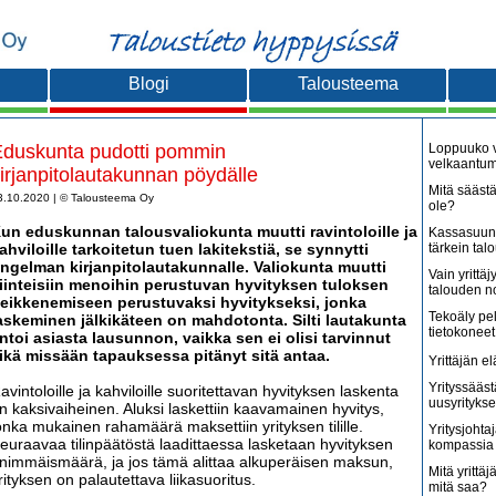
Blogi
Talousteema
duskunta pudotti pommin
Loppuuko v
velkaantu
irjanpitolautakunnan pöydälle
Mitä säästä
3.10.2020 | © Talousteema Oy
ole?
un eduskunnan talousvaliokunta muutti ravintoloille ja
Kassasuunn
ahviloille tarkoitetun tuen lakitekstiä, se synnytti
tärkein tal
ngelman kirjanpitolautakunnalle. Valiokunta muutti
Vain yritt
iinteisiin menoihin perustuvan hyvityksen tuloksen
talouden 
eikkenemiseen perustuvaksi hyvitykseksi, jonka
Tekoäly pe
askeminen jälkikäteen on mahdotonta. Silti lautakunta
tietokoneet
ntoi asiasta lausunnon, vaikka sen ei olisi tarvinnut
ikä missään tapauksessa pitänyt sitä antaa.
Yrittäjän e
Yrityssääst
avintoloille ja kahviloille suoritettavan hyvityksen laskenta
uusyritykse
n kaksivaiheinen. Aluksi laskettiin kaavamainen hyvitys,
onka mukainen rahamäärä maksettiin yrityksen tilille.
Yritysjohta
euraavaa tilinpäätöstä laadittaessa lasketaan hyvityksen
kompassia 
nimmäismäärä, ja jos tämä alittaa alkuperäisen maksun,
Mitä yrittäjä
rityksen on palautettava liikasuoritus.
mitä saa?