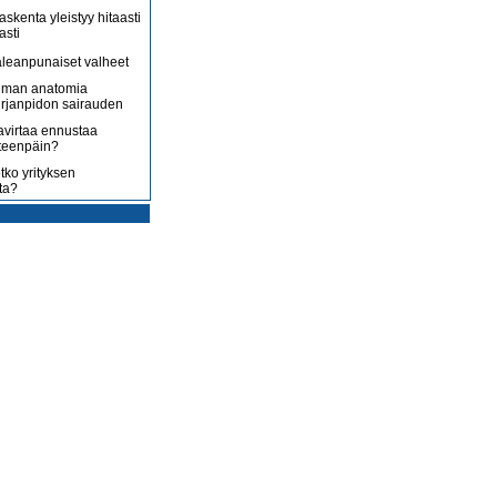
askenta yleistyy hitaasti
asti
leanpunaiset valheet
lman anatomia
irjanpidon sairauden
avirtaa ennustaa
teenpäin?
tko yrityksen
ta?
rotus on toisenlaista
ään
 myy sitä, mitä yrittäjä
enossa kohti
ista
uoltojärjestelmää
lousongelmat
edelleen
laiset eivät nyt kuluta,
 kuluttaa?
isääntyvät ja yrittäjät
mmenen euron