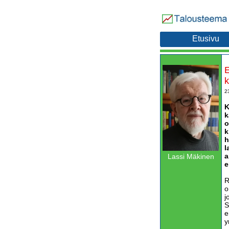
Etusivu
E
k
2
K
k
o
k
h
l
a
Lassi Mäkinen
e
R
o
j
S
e
y