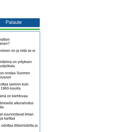
Palaute
altion
minen?
minen on ja mitä se ei
itelma on yrityksen
oustyökalu
äjyys nostaa Suomen
nousuun
lottaa samoin kuin
 1960-luvulla
lämä on kiehtovaa
ämisellä alkurahoitus
lle
jat suunnistavat ilman
ja karttaa
 odottaa tilitoimistolta ja