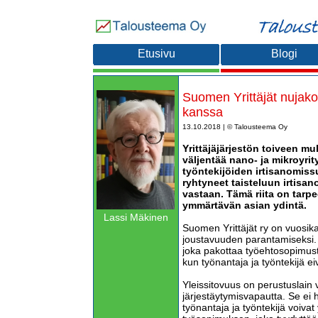
Etusivu
Blogi
Suomen Yrittäjät nujakoi
kanssa
13.10.2018 | © Talousteema Oy
Yrittäjäjärjestön toiveen mu
väljentää nano- ja mikroyri
työntekijöiden irtisanomissu
ryhtyneet taisteluun irtis
vastaan. Tämä riita on tarp
ymmärtävän asian ydintä.
Lassi Mäkinen
Suomen Yrittäjät ry on vuosik
joustavuuden parantamiseksi. 
joka pakottaa työehtosopimust
kun työnantaja ja työntekijä eiv
Yleissitovuus on perustuslain v
järjestäytymisvapautta. Se ei 
työnantaja ja työntekijä voiva