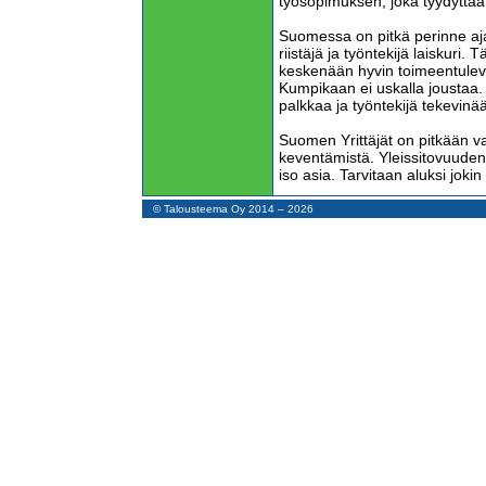
työsopimuksen, joka tyydyttä
Suomessa on pitkä perinne ajat
riistäjä ja työntekijä laiskuri
keskenään hyvin toimeentuleva
Kumpikaan ei uskalla joustaa
palkkaa ja työntekijä tekevinä
Suomen Yrittäjät on pitkään va
keventämistä. Yleissitovuuden
iso asia. Tarvitaan aluksi joki
Yrittäjäjärjestö valitsi kohtee
© Talousteema Oy 2014 – 2026
työllistävien yritysten irtisa
Pääministeri Juha Sipilän hall
äänestäjille mielikuvan, että s
Niinpä Suomen Yrittäjien tee
joka on loppuvuoden aikana t
Ay-liitot haluavat tukea vasem
vaaleissa ja ne huomasivat i
aiheeksi, jolla saadaan väki lii
Järjestöillä on valtava omaisuu
ja ylitöistä kieltäytyviä ihmis
ansioitaan tässä yhteenotossa