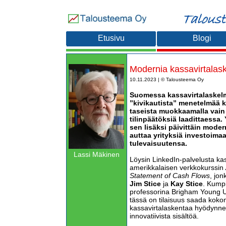
Etusivu
Blogi
Modernia kassavirtalas
10.11.2023 | © Talousteema Oy
Suomessa kassavirtalaskelm
”kivikautista” menetelmää k
taseista muokkaamalla vain
tilinpäätöksiä laadittaessa.
sen lisäksi päivittäin moder
auttaa yrityksiä investoima
tulevaisuutensa.
Lassi Mäkinen
Löysin LinkedIn-palvelusta kas
amerikkalaisen verkkokurssin
Statement of Cash Flows
, jon
Jim Stice
ja
Kay Stice
. Kumpi
professorina Brigham Young Uni
tässä on tilaisuus saada koko
kassavirtalaskentaa hyödynne
innovatiivista sisältöä.