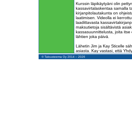
Kurssin läpikäytyäni olin pettynyt
kassavirtalaskentaa samalla t
kirjanpitolautakunta on ohjeis
laatimisen. Videolla ei kerrot
laadittavasta kassavirtakirjan
maksutietoja sisältävistä asiak
kassasuunnittelusta, joita its
lähtien joka päivä.
Lähetin Jim ja Kay Sticelle säh
asiasta. Kay vastasi, että Yhdys
kassavirtalaskelmia myös suo
© Talousteema Oy 2014 – 2026
tekevät rullaavaa kassasuunni
maksutapahtumista.
Hän kertoi, että heidän toisen
Financial Essentials for Small
asioista. Hän liitti sähköpostiv
kertomuksen, jossa esimerkkiyrit
aiheuttamista vaikeuksista laat
kassasuunnittelua.
Tulin iloiseksi näistä tiedoist
surulliseksi siitä, että Suome
mahdollisuuksia ei vielä ole y
taloushallinnon ammattilaiset 
lakisääteisestä byrokratiasta s
yritysjohdon herättäminen yri