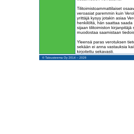
Tilitoimistoammattilaiset osaav
veroasiat paremmin kuin Veroh
yrittäjä kysyy jotakin asiaa Ve
henkilöltä, hän saattaa saada 
sijaan tilitoimiston kirjanpitäjä 
muodostaa saamistaan tiedois
Yleensä paras verotuksen tiet
sekään ei anna vastauksia kaik
kirjoitettu sekavasti.
© Talousteema Oy 2014 – 2026
Lisäksi kirjanpitäjät selvittäv
oikeustapauksia. Valitettavas
on niin kallista, että harvoin lö
ratkaisuja.
Vain isoilla yrityksillä on vara
oikeuteen asti, joten sen käsi
syleilevän laajoja ja kalliiden
selvittelyä.
Verohallinnon ohjeissa on paljo
mutta valitettavasti niissä on v
lakeja väärin, mikä näkyy jopa 
muutoksista. Korkein hallinto-
mieltä Verohallinnon kanssa.