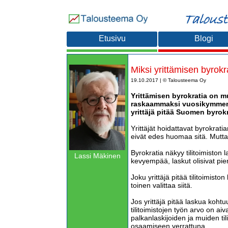
Etusivu
Blogi
Miksi yrittämisen byrokr
19.10.2017 | © Talousteema Oy
Yrittämisen byrokratia on m
raskaammaksi vuosikymment
yrittäjä pitää Suomen byrok
Yrittäjät hoidattavat byrokratians
eivät edes huomaa sitä. Mutta
Byrokratia näkyy tilitoimiston l
Lassi Mäkinen
kevyempää, laskut olisivat pi
Joku yrittäjä pitää tilitoimisto
toinen valittaa siitä.
Jos yrittäjä pitää laskua kohtu
tilitoimistojen työn arvo on aiva
palkanlaskijoiden ja muiden til
osaamiseen verrattuna.