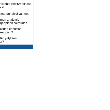
askenta yleistyy hitaasti
asti
leanpunaiset valheet
lman anatomia
irjanpidon sairauden
avirtaa ennustaa
teenpäin?
tko yrityksen
ta?
rotus on toisenlaista
ään
 myy sitä, mitä yrittäjä
enossa kohti
ista
uoltojärjestelmää
lousongelmat
edelleen
laiset eivät nyt kuluta,
 kuluttaa?
isääntyvät ja yrittäjät
mmenen euron