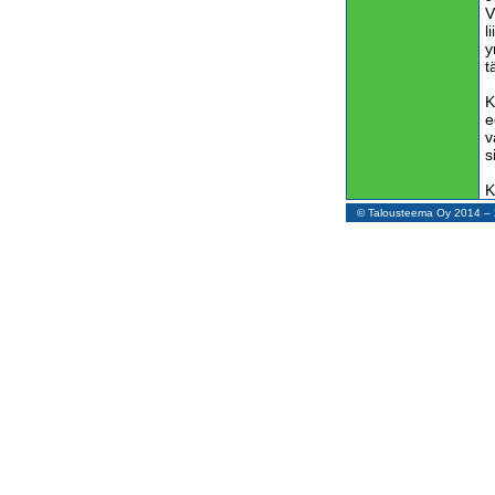
V
l
y
t
K
e
v
s
K
t
© Talousteema Oy 2014 
J
p
a
K
s
v
N
v
t
a
a
k
R