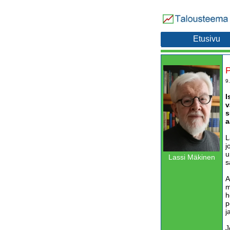
Etusivu
P
9
I
v
s
a
L
j
u
Lassi Mäkinen
s
A
m
h
p
j
J