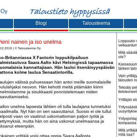
Blogi
Talousteema
ieni nainen ja iso unelma
Loppuuko v
velkaantu
.12.2016 | © Talousteema Oy
Mitä säästä
ole?
so-Britanniassa X Factorin loppukilpailuun
almistautuva
Saara Aalto
kävi Helsingissä tapaamassa
Kassasuunn
uomalaisia kannattajiaan. Hän lauloi itsenäisyyspäivän
tärkein tal
attona kolme laulua Senaatintorilla.
Vain yritt
talouden 
aulujen välissä puhuessaan hän antoi meille suomalaisille
oululahjaksi neuvon. Hän kehotti meitä pitämään kiinni
Tekoäly pe
nelmistamme ja sisukkaasti ponnistelemaan niiden
tietokoneet
aavuttamiseksi.
Yrittäjän e
allon unelma lapsesta lähtien oli tulla laulajana tunnetuksi
Yrityssääst
aailmalla. Nyt hän on sen saavuttanut. Suosio ei ole tullut
uusyritykse
elposti vaan on vaatinut uskomattoman paljon työtä ja
Yritysjohta
ettymyksiä, mutta hän on aina uskonut unelmaansa ja
kompassia 
aksanut eteenpäin.
Mitä yrittäjä
mitä saa?
okainen yrittäjä voisi ottaa oppia Saara Aallosta.