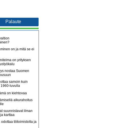
Palaute
altion
minen?
minen on ja mitä se ei
itelma on yrityksen
oustyökalu
äjyys nostaa Suomen
nousuun
lottaa samoin kuin
 1960-luvulla
lämä on kiehtovaa
ämisellä alkurahoitus
lle
jat suunnistavat ilman
ja karttaa
 odottaa tilitoimistolta ja