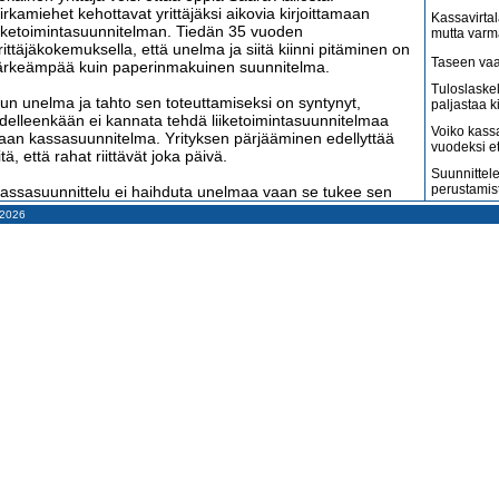
irkamiehet kehottavat yrittäjäksi aikovia kirjoittamaan
Kassavirtal
iiketoimintasuunnitelman. Tiedän 35 vuoden
mutta varm
rittäjäkokemuksella, että unelma ja siitä kiinni pitäminen on
Taseen vaa
ärkeämpää kuin paperinmakuinen suunnitelma.
Tuloslaske
un unelma ja tahto sen toteuttamiseksi on syntynyt,
paljastaa k
delleenkään ei kannata tehdä liiketoimintasuunnitelmaa
Voiko kass
aan kassasuunnitelma. Yrityksen pärjääminen edellyttää
vuodeksi e
itä, että rahat riittävät joka päivä.
Suunnittele
perustamis
assasuunnittelu ei haihduta unelmaa vaan se tukee sen
oteuttamista. Unelma antaa suunnan ja kassavirta vauhdin.
– 2026
Arvonlisäve
os yrittäjä etenee kohti unelmaansa liian nopeasti, hän ei
kuin väitet
ääse siihen, koska konkurssi tappaa yrityksen
Tilitoimisto
rmottomasti.
haluaa
asvuyrityksistä vouhottaminen on suosittua nykyisin, mutta
Suomi on m
e on myös vaarallista. Moni unelma tapetaan liian kovalla
amerikkala
terveydenh
auhdilla.
Suomen ta
ico Rosberg
voitti F1-maailmanmestaruuden
pahenevat 
uosikymmenten ponnistelujen jälkeen. Hänkin teki lujasti
Miksi suoma
öitä ja koki monia pettymyksiä. Hänen piti ajaa kovaa
kun pitäisi
utollaan mutta ei liian kovaa. Hän oli hionut taitojaan
jaakseen nopeammin kuin kilpakumppaninsa mutta
Konkurssit l
olareita välttäen.
vähenevät
Kahdenky
osbergin tallin jokaisen henkilön piti ostata oma työnsä