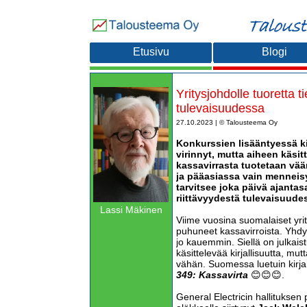
Etusivu
Blogi
Yritysjohdolle tuoretta t
tulevaisuudessa
27.10.2023 | © Talousteema Oy
Konkurssien lisääntyessä k
virinnyt, mutta aiheen käsitt
kassavirrasta tuotetaan väär
ja pääasiassa vain menneisy
tarvitsee joka päivä ajantas
riittävyydestä tulevaisuude
Lassi Mäkinen
Viime vuosina suomalaiset yri
puhuneet kassavirroista. Yhdys
jo kauemmin. Siellä on julkais
käsittelevää kirjallisuutta, mutt
vähän. Suomessa luetuin kirja
349: Kassavirta
😊😊😊.
General Electricin hallituksen