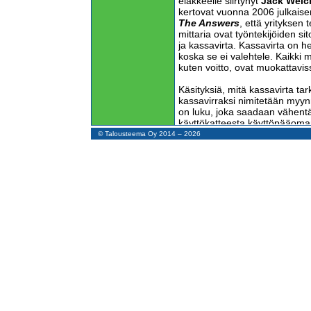
eläkkeelle siirtynyt
Jack Welc
kertovat vuonna 2006 julkais
The Answers
, että yrityksen 
mittaria ovat työntekijöiden s
ja kassavirta. Kassavirta on h
koska se ei valehtele. Kaikki m
kuten voitto, ovat muokattavis
Käsityksiä, mitä kassavirta tark
kassavirraksi nimitetään myynn
on luku, joka saadaan vähent
käyttökatteesta käyttöpääoman 
© Talousteema Oy 2014 – 2026
Syksyn aikana lehdistössä on 
kun on pyritty selittämään, mi
on ajautunut konkurssiin ja os
määritelmä on epäselvä, mutta
samaa kuin juokseva kassavirta,
kassavirta ja rahoituksen kas
tarkastelussa lainkaan, vaikka p
Kassavirta kattaa kaikki yrity
myös investointien maksut sekä
takaisinmaksut. Se on maksup
ominaisuus.
Kassavirta on suoritevirran pe
ostoista aiheutuu kassamenoja