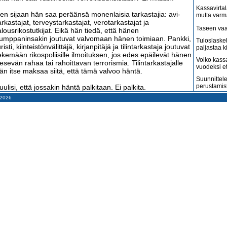
Kassavirtal
en sijaan hän saa peräänsä monenlaisia tarkastajia: avi-
mutta varm
arkastajat, terveystarkastajat, verotarkastajat ja
Taseen vaa
alousrikostutkijat. Eikä hän tiedä, että hänen
umppaninsakin joutuvat valvomaan hänen toimiaan. Pankki,
Tuloslaske
uristi, kiinteistönvälittäjä, kirjanpitäjä ja tilintarkastaja joutuvat
paljastaa k
ekemään rikospoliisille ilmoituksen, jos edes epäilevät hänen
Voiko kass
esevän rahaa tai rahoittavan terrorismia. Tilintarkastajalle
vuodeksi e
än itse maksaa siitä, että tämä valvoo häntä.
Suunnittele
perustamis
uulisi, että jossakin häntä palkitaan. Ei palkita.
– 2026
Arvonlisäve
än maksaa samat verot kuin muutkin ja yritystukia saavat
kuin väitet
ain jättiyritykset, jotka eivät niitä edes tarvitse. Häntä
Tilitoimisto
päillään kirjanpito- ja verorikoksista, vaikka hän tekisi kaiken
haluaa
arkasti lakien mukaan. Lait on kirjoitettu niin epäselvästi, että
irkamiehetkään eivät osaa neuvoa, miten niitä noudatetaan.
Suomi on m
amerikkala
terveydenh
ai yrittämisestä sentään jotakin iloa on. Kyllä on.
Suomen ta
rittäjällä on paljon ystäviä ja valkohampaillaan hymyileviä
pahenevat 
euvojia, kun menee hyvin. Ja naapurit ovat kateellisia, jos
Miksi suoma
ihaan tulee uusi auto. Hän on voinut hankkia sen leasingillä,
kun pitäisi
utta sitä eivät muut tiedä. Auton maksut pitää hoitaa joka
uukausi, vaikka jääkaappi olisi tyhjä.
Konkurssit l
vähenevät
nhan hänellä sentään kansainvälisesti tunnettu
Kahdenky
ohjoismainen sosiaaliturva, jos jokin menee pieleen. Ei ole.