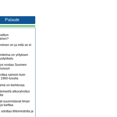
Palaute
altion
minen?
minen on ja mitä se ei
itelma on yrityksen
oustyökalu
äjyys nostaa Suomen
nousuun
lottaa samoin kuin
 1960-luvulla
lämä on kiehtovaa
ämisellä alkurahoitus
lle
jat suunnistavat ilman
ja karttaa
 odottaa tilitoimistolta ja