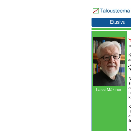
Etusivu
Y
1
K
a
j
r
N
s
o
Lassi Mäkinen
h
k
K
H
e
i
M