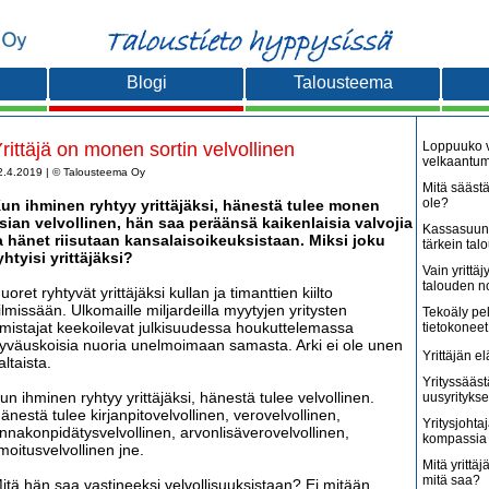
Blogi
Talousteema
rittäjä on monen sortin velvollinen
Loppuuko v
velkaantu
2.4.2019 | © Talousteema Oy
Mitä säästä
ole?
un ihminen ryhtyy yrittäjäksi, hänestä tulee monen
sian velvollinen, hän saa peräänsä kaikenlaisia valvojia
Kassasuunn
a hänet riisutaan kansalaisoikeuksistaan. Miksi joku
tärkein tal
yhtyisi yrittäjäksi?
Vain yritt
talouden 
uoret ryhtyvät yrittäjäksi kullan ja timanttien kiilto
ilmissään. Ulkomaille miljardeilla myytyjen yritysten
Tekoäly pe
mistajat keekoilevat julkisuudessa houkuttelemassa
tietokoneet
yväuskoisia nuoria unelmoimaan samasta. Arki ei ole unen
Yrittäjän e
altaista.
Yrityssääst
un ihminen ryhtyy yrittäjäksi, hänestä tulee velvollinen.
uusyritykse
änestä tulee kirjanpitovelvollinen, verovelvollinen,
Yritysjohta
nnakonpidätysvelvollinen, arvonlisäverovelvollinen,
kompassia 
lmoitusvelvollinen jne.
Mitä yrittäjä
mitä saa?
itä hän saa vastineeksi velvollisuuksistaan? Ei mitään.