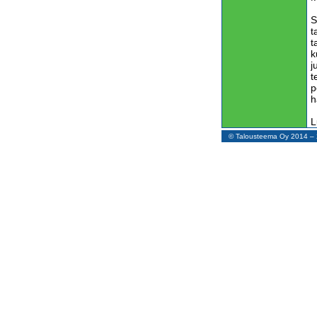
S
t
t
k
j
t
p
h
L
© Talousteema Oy 2014 
H
v
e
t
v
K
Y
n
p
m
k
O
p