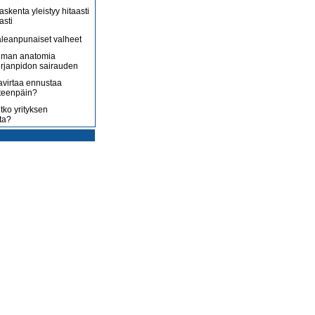
askenta yleistyy hitaasti
asti
leanpunaiset valheet
lman anatomia
irjanpidon sairauden
avirtaa ennustaa
teenpäin?
tko yrityksen
ta?
rotus on toisenlaista
ään
 myy sitä, mitä yrittäjä
enossa kohti
ista
uoltojärjestelmää
lousongelmat
edelleen
laiset eivät nyt kuluta,
 kuluttaa?
isääntyvät ja yrittäjät
mmenen euron