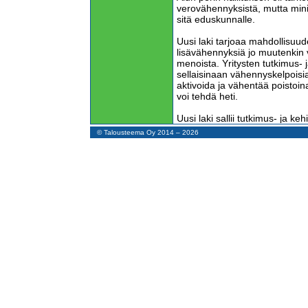
verovähennyksistä, mutta minis
sitä eduskunnalle.
Uusi laki tarjoaa mahdollisuude
lisävähennyksiä jo muutenkin
menoista. Yritysten tutkimus-
sellaisinaan vähennyskelpoisia 
aktivoida ja vähentää poistoi
voi tehdä heti.
Uusi laki sallii tutkimus- ja k
lisävähennyksen. Esimerkiksi 
© Talousteema Oy 2014 – 2026
tai tuotekehittäjän 4.000 euro
vähentää yhteensä 6.000 eur
Eikä tämäkään riitä, sillä näi
saa tehdä vielä 45 prosentin 
Tällöin 4.000 euron kuukausip
7.800 euron verovähennyksiin,
edellisen vuoden tutkimus- ja 
Tutkimus- ja kehittämishenkil
saa siis osittain vähentää kai
euromäärästä.
Vähennysten perusteena on ka
ja ostopalveluita. Nämä eivät 
Ostetuista tutkimus- ja kehitt