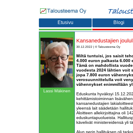
Etusivu
Blogi
Kansanedustajien joulula
30.12.2022 | © Talousteema Oy
Miltä tuntuisi, jos saisit t
4.000 euron palkasta 6.000
Tämä on mahdollista vuodes
vuodesta 2024 lähtien voit 
jopa 7.800 euron vähennykse
verosuunnittelulla voit ven
vähennykset enimmillään yli
Lassi Mäkinen
Eduskunta hyväksyi 15.12.2022
kehittämistoiminnan lisävähenn
kansanedustajien lakialoitteest
yleensä lait säädetään hallituk
Aloitteen allekirjoittajina oli 1
eduskuntapuolueista. Hallitus
kävelivät ministereidensä yli t
Alun perin hallituksen oli tarko