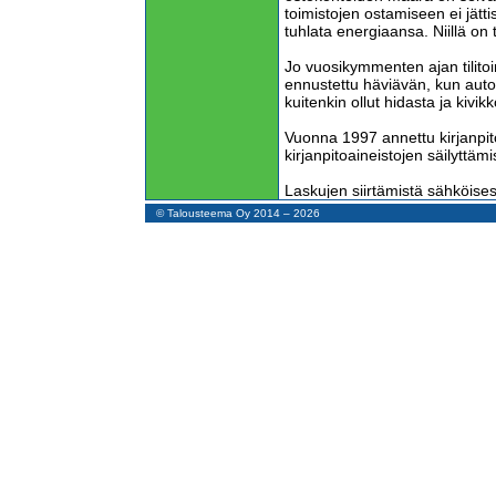
toimistojen ostamiseen ei jätt
tuhlata energiaansa. Niillä on 
Jo vuosikymmenten ajan tilito
ennustettu häviävän, kun auto
kuitenkin ollut hidasta ja kivikk
Vuonna 1997 annettu kirjanpito
kirjanpitoaineistojen säilytt
Laskujen siirtämistä sähköises
ryhdyttiin toteuttamaan heti v
© Talousteema Oy 2014 – 2026
Verkkolaskuoperaattoreiksi ryh
tietojärjestelmätoimittajat ja pa
verkkolaskustandardinsa. Täm
myyjä saattoi lähettää laskun 
halukas vastaanottamaan. Oper
muuntamaan siirrettäviä laskuj
Vuonna 2005 verkkolaskuoperaat
eInvoice-standardin, jota kaikk
käyttämään, ja näin vältyttäisi
standardista toiseen.
Heti sen jälkeen, kun eInvoice v
oman Finvoice-standardinsa s
verkkolaskuoperaattoreista. Läh