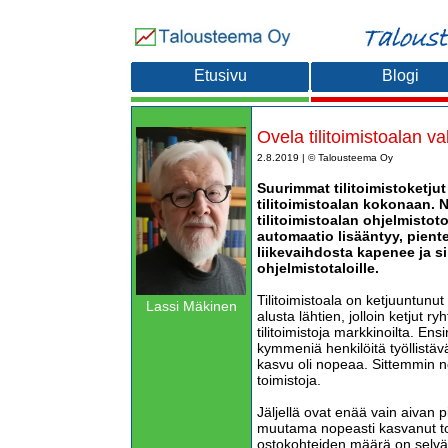
Etusivu
Blogi
Ovela tilitoimistoalan va
2.8.2019 | © Talousteema Oy
Suurimmat tilitoimistoketjut
tilitoimistoalan kokonaan. 
tilitoimistoalan ohjelmistoto
automaatio lisääntyy, piente
liikevaihdosta kapenee ja si
ohjelmistotaloille.
Tilitoimistoala on ketjuuntunu
Lassi Mäkinen
alusta lähtien, jolloin ketjut ry
tilitoimistoja markkinoilta. Ensi
kymmeniä henkilöitä työllistävä
kasvu oli nopeaa. Sittemmin 
toimistoja.
Jäljellä ovat enää vain aivan pi
muutama nopeasti kasvanut to
ostokohteiden määrä on selväs