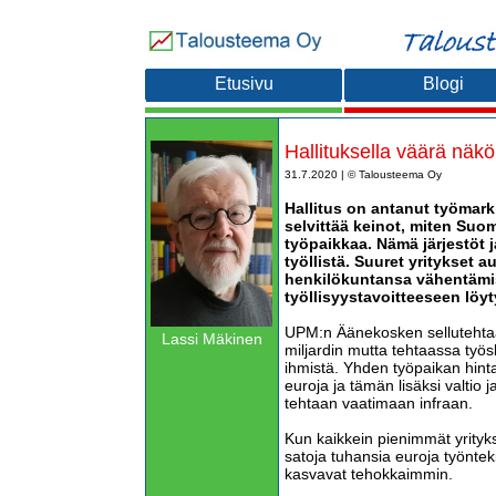
Etusivu
Blogi
Hallituksella väärä näk
31.7.2020 | © Talousteema Oy
Hallitus on antanut työmarkk
selvittää keinot, miten Su
työpaikkaa. Nämä järjestöt j
työllistä. Suuret yritykset a
henkilökuntansa vähentämis
työllisyystavoitteeseen löyt
UPM:n Äänekosken sellutehtaan
Lassi Mäkinen
miljardin mutta tehtaassa työs
ihmistä. Yhden työpaikan hinta 
euroja ja tämän lisäksi valtio 
tehtaan vaatimaan infraan.
Kun kaikkein pienimmät yritykse
satoja tuhansia euroja työntek
kasvavat tehokkaimmin.