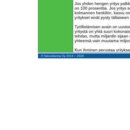
Jos yhden hengen yritys palkk
on 100 prosenttia. Jos yritys
kolmannen henkilön, kasvu on
yritykset eivät pysty tällaiseen
Työllistämisen avain on uusiss
yritystä on yhtä suuri kokon
tehdas, mutta miljardin sijaan
yhteensä vain muutama miljo
Kun ihminen perustaa yrityksen
itsensä ja sitten muita. Meillä o
© Talousteema Oy 2014 – 2026
yrityksiä syntyy liian vähän.
Suomeen jäi 50.000 yrittäjän 
Tilastokeskuksen työvoimatutk
yrittäjäperheenjäseniä oli 198
luku on 350.000. Jos tämä va
osa hallituksen kaavailemasta 
toteutuu. Ja loppuosa toteutuu
palkata henkilökuntaa.
Uuden yrityksen perustaminen 
helpommaksi ja yrittäjille on 
yrityksensä elossa ja kasvaa t
Työmarkkinajärjestöt eivät py
yritysten lisäämiseksi sekä toi