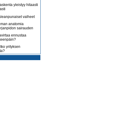
askenta yleistyy hitaasti
asti
leanpunaiset valheet
lman anatomia
irjanpidon sairauden
avirtaa ennustaa
teenpäin?
tko yrityksen
ta?
rotus on toisenlaista
ään
 myy sitä, mitä yrittäjä
enossa kohti
ista
uoltojärjestelmää
lousongelmat
edelleen
laiset eivät nyt kuluta,
 kuluttaa?
isääntyvät ja yrittäjät
mmenen euron