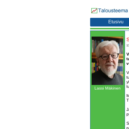
Etusivu
S
1
V
t
v
V
t
y
t
Lassi Mäkinen
M
T
J
p
S
p