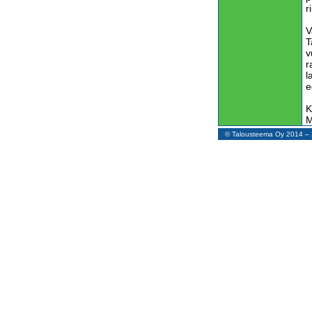
r
V
T
v
r
l
e
K
M
k
© Talousteema Oy 2014 
s
t
V
L
m
t
J
l
k
t
P
n
K