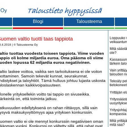
Blogi
Talousteema
uomen valtio tuotti taas tappiota
Loppuuko v
velkaantu
3.4.2018 | © Talousteema Oy
Mitä säästä
ole?
altio tuottaa vuodesta toiseen tappiota. Viime vuoden
appio oli kolme miljardia euroa. Oma pääoma oli viime
Kassasuunn
uoden lopussa 62 miljardia euroa negatiivinen.
tärkein tal
Vain yritt
altio laskee voittoa, vaikka sen tarkoituksena ei ole voiton
talouden 
uottaminen. Samoin tekevät kunnat, seurakunnat,
hdistykset ja taloyhtiöt. Tämä hulluus johtuu lujasta uskosta
Tekoäly pe
uloslaskennan kaikkivoipaisuuteen.
tietokoneet
Yrittäjän e
onelle yrityksellekin voitto tai tappio on sivuseikka.
ärkeintä on, että toiminta jatkuu.
Yrityssääst
uusyritykse
atkuvuuden edellytyksenä on rahan riittävyys, sillä vain
Yritysjohta
ysyvä maksukyvyttömyys ajaa yrityksen konkurssiin.
kompassia 
Mitä yrittäjä
uomen valtio ei ole mennyt konkurssiin negatiivisen oman
mitä saa?
ääoman vuoksi. Konkurssi on vältetty sillä, että rahat ovat