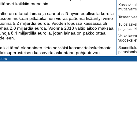
iittäneet kaikkiin menoihin.
Kassavirtal
mutta varm
altio on ottanut lainaa ja saanut sitä hyvin edullisella korolla.
Taseen vaa
aseen mukaan pitkäaikainen vieras pääoma lisääntyi viime
uonna 5,2 miljardia euroa. Vuoden lopussa kassassa oli
Tuloslaske
ahaa 2,8 miljardia euroa. Vuonna 2018 valtio aikoo maksaa
paljastaa k
ainoja 8,4 miljardilla eurolla, joten lainaa on pakko ottaa
Voiko kass
delleen.
vuodeksi e
aikki tämä olennainen tieto selviäisi kassavirtalaskelmasta.
Suunnittele
perustamis
aksuperusteisen kassavirtalaskentaan pohjautuvan
irjanpidon laatimisen kustannukset olisivat hyvin pieni osa
– 2026
Arvonlisäve
iitä, mitä valtio käyttää suoriteperusteisen
kuin väitet
uloslaskentakirjanpidon tekemiseen.
Tilitoimisto
haluaa
altio laatii sekä liikekirjanpitoa että talousarviokirjanpitoa.
iikekirjanpidon periaatteet ovat samat kuin kirjanpitolaki
Suomi on m
äärää muille talousyksiköille. Talousarviokirjanpidon
amerikkala
terveydenh
arkoituksena on seurata valtion budjetin toteutumista.
Suomen ta
os valtio siirtyisi kassavirtapohjaiseen
pahenevat 
askentamenetelmään, talousarvio ja lisätalousarviot
Miksi suoma
orvattaisiin kassasuunnittelulla. Se eläisi joka päivä, kun
kun pitäisi
ulevaisuuden kassatuloista ja -menoista uutta tulisi tietoa.
äättäjät voisivat reagoida muutoksiin huomattavasti nykyistä
Konkurssit l
opeammin.
vähenevät
Kahdenky
assasuunnittelun seuranta on kassakirjanpitoa. Siinä