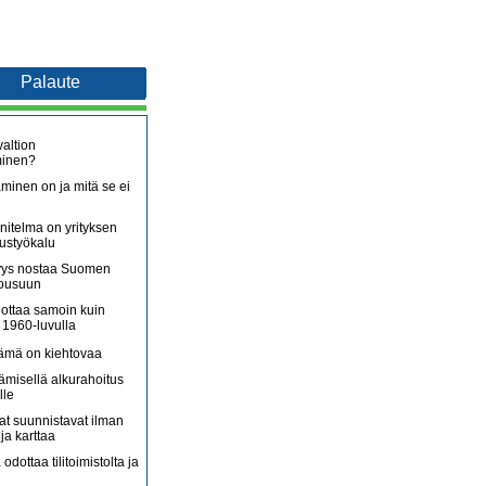
Palaute
altion
minen?
minen on ja mitä se ei
itelma on yrityksen
oustyökalu
äjyys nostaa Suomen
nousuun
lottaa samoin kuin
 1960-luvulla
lämä on kiehtovaa
ämisellä alkurahoitus
lle
jat suunnistavat ilman
ja karttaa
 odottaa tilitoimistolta ja