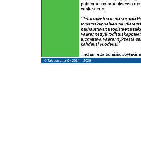
pahimmassa tapauksessa tuom
vankeuteen:
”Joka valmistaa väärän asiaki
todistuskappaleen tai väärentä
harhauttavana todisteena taik
väärennettyä todistuskappalett
tuomittava väärennyksestä sa
kahdeksi vuodeksi.”
Tiedän, että tällaisia pöytäki
jatkuvasti. En kuitenkaan tiedä
© Talousteema Oy 2014 – 2026
pöytäkirjan takia tuomittu ede
vakava asia. Pöytäkirjaväärenn
maan tapa mutta sellainen ei 
Ainakin pöytäkirjaväärennys voi
veroseuraamuksia, jos sen p
verotarkastuksessa.
Pöytäkirjaväärennyksen sijaan
toinen momentti tarjoaa helpon
”Osakkeenomistajat voivat 1 
yhtiökokousta pitämättä yksimi
yhtiökokoukselle kuuluvasta as
päivättävä, numeroitava ja alle
useampia kuin yksi osakkeeno