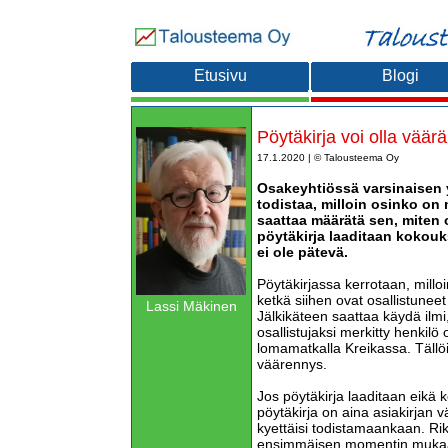
Etusivu
Blogi
Pöytäkirja voi olla väärä
17.1.2020 | © Talousteema Oy
Osakeyhtiössä varsinaisen 
todistaa, milloin osinko on 
saattaa määrätä sen, miten 
pöytäkirja laaditaan kokouks
ei ole pätevä.
Pöytäkirjassa kerrotaan, millo
ketkä siihen ovat osallistuneet
Lassi Mäkinen
Jälkikäteen saattaa käydä ilmi
osallistujaksi merkitty henkilö 
lomamatkalla Kreikassa. Tällöin
väärennys.
Jos pöytäkirja laaditaan eikä k
pöytäkirja on aina asiakirjan v
kyettäisi todistamaankaan. Rik
ensimmäisen momentin mukaa