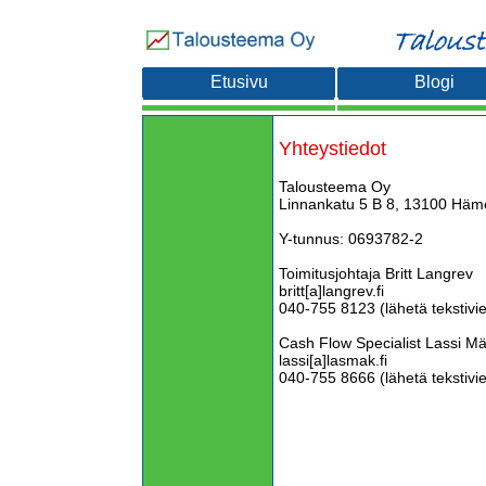
Etusivu
Blogi
Yhteystiedot
Talousteema Oy
Linnankatu 5 B 8, 13100 Häm
Y-tunnus: 0693782-2
Toimitusjohtaja Britt Langrev
britt[a]langrev.fi
040-755 8123 (lähetä tekstivie
Cash Flow Specialist Lassi M
lassi[a]lasmak.fi
040-755 8666 (lähetä tekstivie