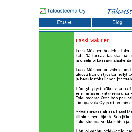
Etusivu
Blogi
Lassi Mäkinen
Lassi Mäkinen huolehtii Talou
kehittää kassavirtalaskennan 
ja ohjelmoi kassavirtalaskentaan
Lassi Mäkinen on valmistunut
alussa hän on työskennellyt teo
ja henkilöstöhallinnon johtoteh
Hän ryhtyi yrittäjäksi vuonna 1
ensimmäisen yrityksensä, jonk
Talousteema Oy:n hän perust
Tietopalvelu Oy ja sittemmin 
Yrittäjäuransa alussa Lassi Mä
tilitoimistoyrittäjänä. Sen jälk
Talousteema-verkkolehteä ja t
Hän jäi vanhuuseläkkeelle vu