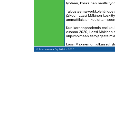
työtään, koska hän nauttii työ
Talousteema-verkkolehti lopet
jälkeen Lassi Mäkinen keskitty
ammattilaisten kouluttamisee
Kun koronapandemia esti koulu
vuonna 2020, Lassi Mäkinen r
ohjelmoimaan tietojärjestelmiä
Lassi Mäkinen on julkaissut yli
lehtikirjoitusta sekä pitänyt sa
© Talousteema Oy 2014 – 2026