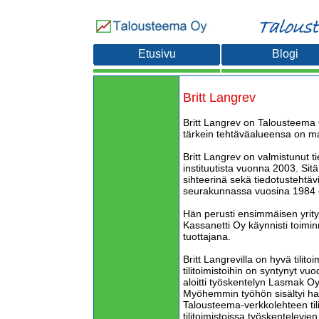
Etusivu
Blogi
Britt Langrev
Britt Langrev on Talousteema 
tärkein tehtäväalueensa on mar
Britt Langrev on valmistunut ti
instituutista vuonna 2003. Sit
sihteerinä sekä tiedotustehtäv
seurakunnassa vuosina 1984 
Hän perusti ensimmäisen yrity
Kassanetti Oy käynnisti toimin
tuottajana.
Britt Langrevilla on hyvä tilit
tilitoimistoihin on syntynyt vuo
aloitti työskentelyn Lasmak Oy
Myöhemmin työhön sisältyi haa
Talousteema-verkkolehteen tili
tilitoimistoissa työskentelevie